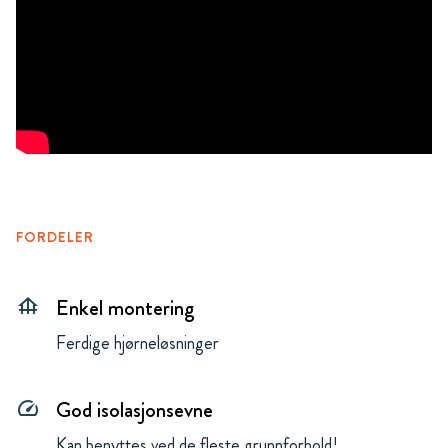
FORDELER
Enkel montering
foundation
Ferdige hjørneløsninger
God isolasjonsevne
speed
Kan benyttes ved de fleste grunnforhold!