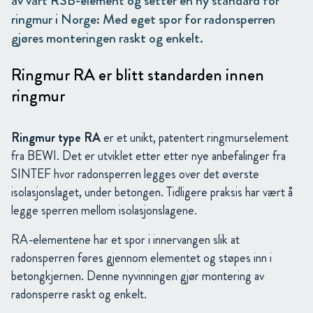
av vårt RSB-element og setter en ny standard for
ringmur i Norge: Med eget spor for radonsperren
gjøres monteringen raskt og enkelt.
Ringmur RA er blitt standarden innen
ringmur
Ringmur type RA
er
et unikt, patentert ringmurselement
fra BEWI. Det er utviklet etter etter nye anbefalinger fra
SINTEF hvor radonsperren legges over det øverste
isolasjonslaget, under betongen. Tidligere praksis har vært å
legge sperren mellom isolasjonslagene.
RA-elementene har et spor i innervangen slik at
radonsperren føres gjennom elementet og støpes inn i
betongkjernen. Denne nyvinningen gjør montering av
radonsperre raskt og enkelt.