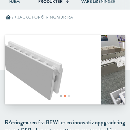
HJEM
PRODUKTER
VÅRE LØSNINGER
home
/
/
JACKOPOR® RINGMUR RA
RA-ringmuren fra BEWI er en innovativ oppgradering