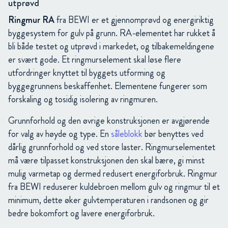
utprøvd
Ringmur RA
fra BEWI er et gjennomprøvd og energiriktig
byggesystem for gulv på grunn. RA-elementet har rukket å
bli både testet og utprøvd i markedet, og tilbakemeldingene
er svært gode. Et ringmurselement skal løse flere
utfordringer knyttet til byggets utforming og
byggegrunnens beskaffenhet. Elementene fungerer som
forskaling og tosidig isolering av ringmuren.
Grunnforhold og den øvrige konstruksjonen er avgjørende
for valg av høyde og type. En
såleblokk
bør benyttes ved
dårlig grunnforhold og ved store laster. Ringmurselementet
må være tilpasset konstruksjonen den skal bære, gi minst
mulig varmetap og dermed redusert energiforbruk. Ringmur
fra BEWI reduserer kuldebroen mellom gulv og ringmur til et
minimum, dette øker gulvtemperaturen i randsonen og gir
bedre bokomfort og lavere energiforbruk.