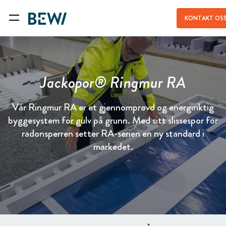
KONTAKT OS
Jackopor® Ringmur RA
Vår Ringmur RA er et gjennomprøvd og energiriktig
byggesystem for gulv på grunn. Med sitt slissespor for
radonsperren setter RA-serien en ny standard i
markedet.