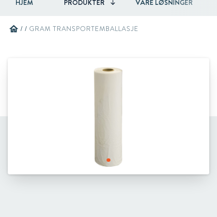
HJEM
PRODUKTER
VÅRE LØSNINGER
home
/
/
GRAM TRANSPORTEMBALLASJE