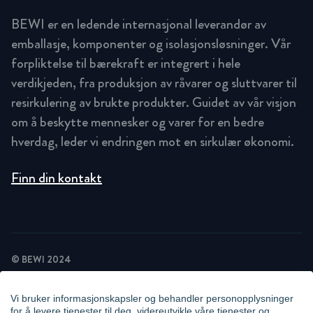
BEWI er en ledende internasjonal leverandør av
emballasje, komponenter og isolasjonsløsninger. Vår
forpliktelse til bærekraft er integrert i hele
verdikjeden, fra produksjon av råvarer og sluttvarer til
resirkulering av brukte produkter. Guidet av vår visjon
om å beskytte mennesker og varer for en bedre
hverdag, leder vi endringen mot en sirkulær økonomi.
Finn din kontakt
© BEWI 2024
PRIVACY POLICY
COOKIE STATEMENT
Vi bruker informasjonskapsler og behandler personopplysninger
NEWSLETTER PRIVACY POLICY
for å levere tjenester til deg, videreutvikle våre tjenester og