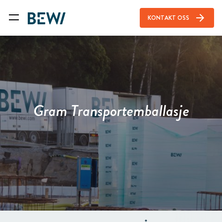
arrow_forward
KONTAKT OSS
Gram Transportemballasje