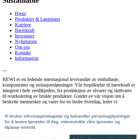
Sustainable
Hjem
Produkter & Løsninger
Karriere
Bærekraft
Investorer
Nyhetsrom
Om oss
Kontakt
Informasjon
BEWI er en ledende internasjonal leverandør av emballasje,
komponenter og isolasjonsløsninger. Vår forpliktelse til bærekraft er
integrert i hele verdikjeden, fra produksjon av råvarer og sluttvarer
til resirkulering av brukte produkter. Guidet av vår visjon om å
beskytte mennesker og varer for en bedre hverdag, leder vi
endringen mot en sirkulær økonomi.
Vi bruker informasjonskapsler og behandler personopplysninger
Finn din kontakt
for å levere tjenester til deg, videreutvikle våre tjenester og
tilpasse innhold.
© BEWI 2024
Privacy Policy
Cookie Statement
Newsletter Privacy Policy
Video