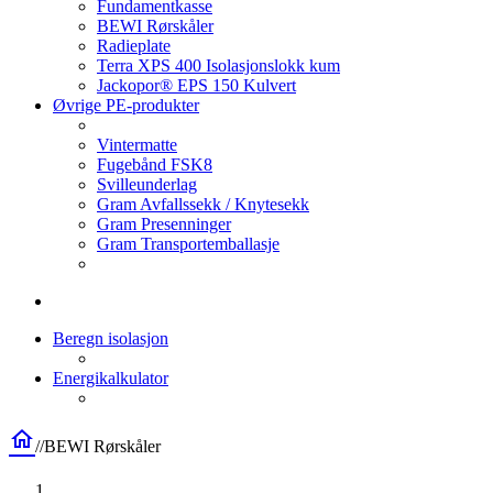
Fundamentkasse
BEWI Rørskåler
Radieplate
Terra XPS 400 Isolasjonslokk kum
Jackopor® EPS 150 Kulvert
Øvrige PE-produkter
Vintermatte
Fugebånd FSK8
Svilleunderlag
Gram Avfallssekk / Knytesekk
Gram Presenninger
Gram Transportemballasje
Beregn isolasjon
Energikalkulator
home
/
/
BEWI Rørskåler