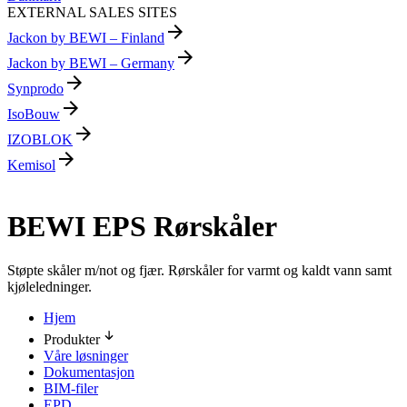
EXTERNAL SALES SITES
arrow_forward
Jackon by BEWI – Finland
arrow_forward
Jackon by BEWI – Germany
arrow_forward
Synprodo
arrow_forward
IsoBouw
arrow_forward
IZOBLOK
arrow_forward
Kemisol
BEWI EPS Rørskåler
Støpte skåler m/not og fjær. Rørskåler for varmt og kaldt vann samt
kjøleledninger.
Hjem
Produkter
Våre løsninger
Dokumentasjon
BIM-filer
EPD