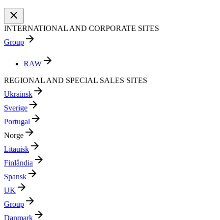
close
INTERNATIONAL AND CORPORATE SITES
arrow_forward
Group
arrow_forward
RAW
REGIONAL AND SPECIAL SALES SITES
arrow_forward
Ukrainsk
arrow_forward
Sverige
arrow_forward
Portugal
arrow_forward
Norge
arrow_forward
Litauisk
arrow_forward
Finlândia
arrow_forward
Spansk
arrow_forward
UK
arrow_forward
Group
arrow_forward
Danmark