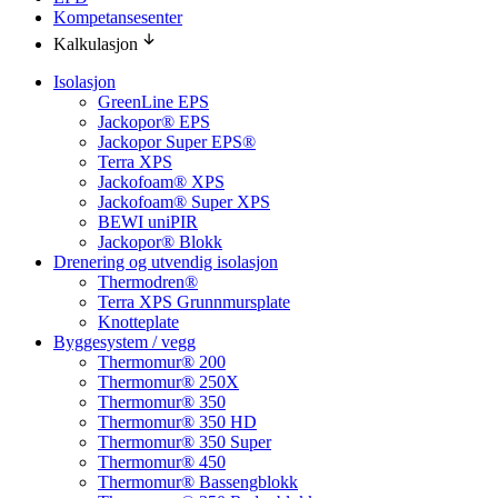
Kompetansesenter
Kalkulasjon
Isolasjon
GreenLine EPS
Jackopor® EPS
Jackopor Super EPS®
Terra XPS
Jackofoam® XPS
Jackofoam® Super XPS
BEWI uniPIR
Jackopor® Blokk
Drenering og utvendig isolasjon
Thermodren®
Terra XPS Grunnmursplate
Knotteplate
Byggesystem / vegg
Thermomur® 200
Thermomur® 250X
Thermomur® 350
Thermomur® 350 HD
Thermomur® 350 Super
Thermomur® 450
Thermomur® Bassengblokk