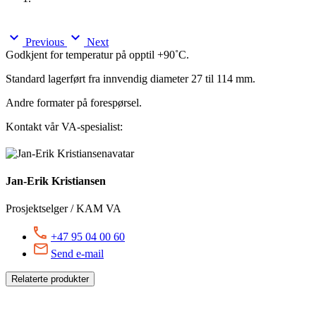
expand_more
expand_more
Previous
Next
Godkjent for temperatur på opptil +90˚C.
Standard lagerført fra innvendig diameter 27 til 114 mm.
Andre formater på forespørsel.
Kontakt vår VA-spesialist:
Jan-Erik Kristiansen
Prosjektselger / KAM VA
+47 95 04 00 60
Send e-mail
Relaterte produkter