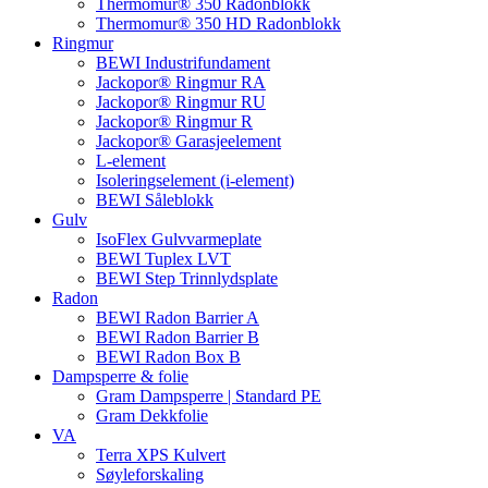
Thermomur® 350 Radonblokk
Thermomur® 350 HD Radonblokk
Ringmur
BEWI Industrifundament
Jackopor® Ringmur RA
Jackopor® Ringmur RU
Jackopor® Ringmur R
Jackopor® Garasjeelement
L-element
Isoleringselement (i-element)
BEWI Såleblokk
Gulv
IsoFlex Gulvvarmeplate
BEWI Tuplex LVT
BEWI Step Trinnlydsplate
Radon
BEWI Radon Barrier A
BEWI Radon Barrier B
BEWI Radon Box B
Dampsperre & folie
Gram Dampsperre | Standard PE
Gram Dekkfolie
VA
Terra XPS Kulvert
Søyleforskaling