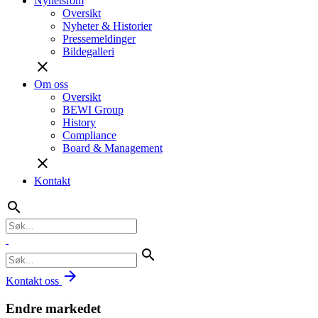
Nyhetsrom
Oversikt
Nyheter & Historier
Pressemeldinger
Bildegalleri
close
Om oss
Oversikt
BEWI Group
History
Compliance
Board & Management
close
Kontakt
search
search
arrow_forward
Kontakt oss
Endre markedet