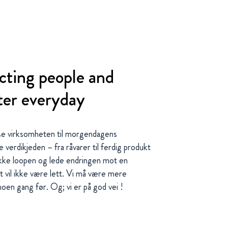
cting people and
tter everyday
asse virksomheten til morgendagens
 verdikjeden – fra råvarer til ferdig produkt
 lukke loopen og lede endringen mot en
 vil ikke være lett. Vi må være mere
en gang før. Og; vi er på god vei !