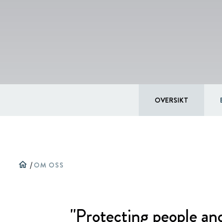
OVERSIKT
home
/
OM OSS
"Protecting people and