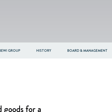
Circular
Acquisitions & investments
Automotive & Components
RAW
BEWI GROUP
HISTORY
BOARD & MANAGEMENT
 goods for a