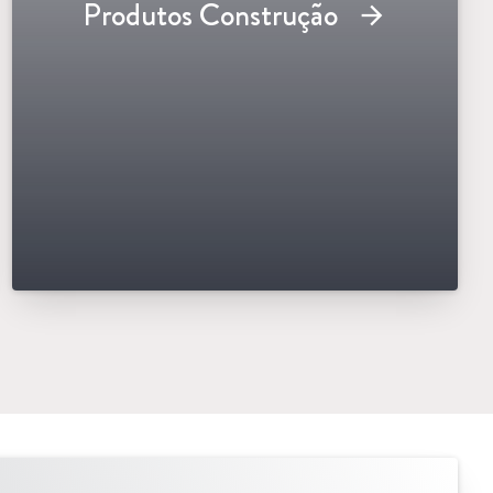
Produtos Construção
arrow_forward