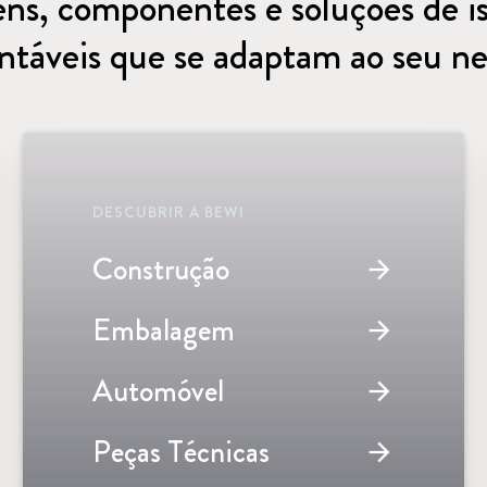
ns, componentes e soluções de i
ntáveis ​​que se adaptam ao seu n
DESCUBRIR A BEWI
Construção
arrow_forward
Embalagem
arrow_forward
Automóvel
arrow_forward
Peças Técnicas
arrow_forward