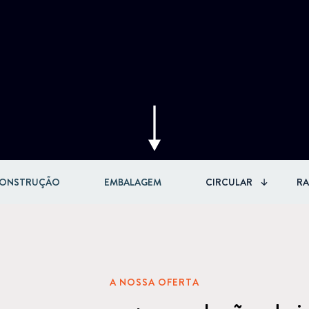
Circular
Acquisitions & investments
Board & Management
RAW
ONSTRUÇÃO
EMBALAGEM
CIRCULAR
R
A NOSSA OFERTA