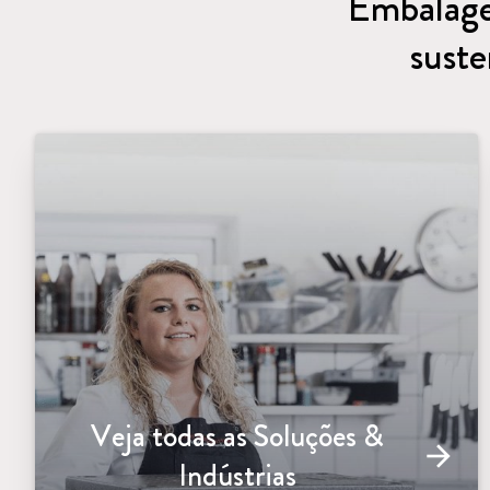
Embalage
suste
Veja todas as Soluções &
arrow_forward
Indústrias