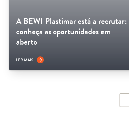
A BEWI Plastimar está a recrutar:
conheça as oportunidades em
aberto
LER MAIS
arrow_forward