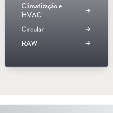
Climatização e
arrow_forward
HVAC
Circular
arrow_forward
RAW
arrow_forward