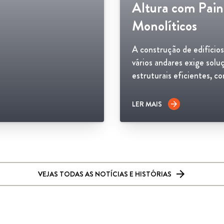
Altura com Pain
Monolíticos
A construção de edifício
vários andares exige solu
estruturais eficientes, co
LER MAIS
arrow_forward
VEJAS TODAS AS NOTÍCIAS E HISTÓRIAS