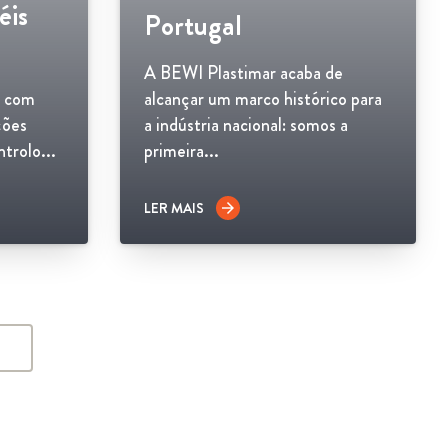
éis
Portugal
A BEWI Plastimar acaba de
s com
alcançar um marco histórico para
ções
a indústria nacional: somos a
ntrolo...
primeira...
LER MAIS
arrow_forward