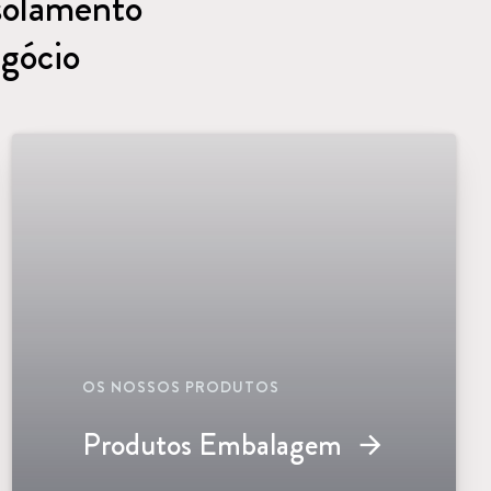
solamento
egócio
OS NOSSOS PRODUTOS
Produtos Embalagem
arrow_forward