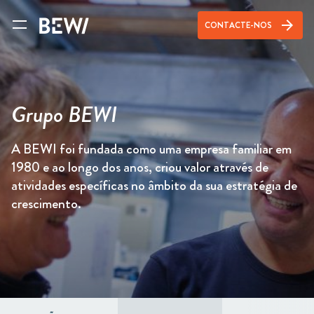
arrow_forward
CONTACTE-NOS
Grupo BEWI
A BEWI foi fundada como uma empresa familiar em
1980 e ao longo dos anos, criou valor através de
atividades específicas no âmbito da sua estratégia de
crescimento.