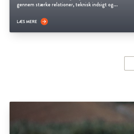
gennem stærke relationer, teknisk indsigt og...
LÆS MERE
arrow_forward