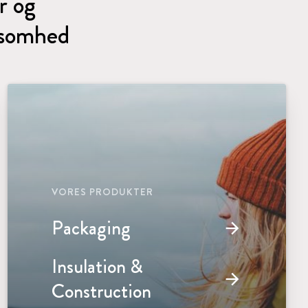
r og
rksomhed
VORES PRODUKTER
Packaging
arrow_forward
Insulation &
arrow_forward
Construction