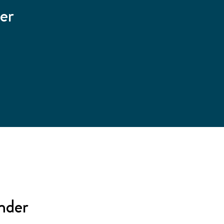
er
nder