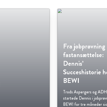
Fra jobprøvning 
fastansættelse:
Dennis’
Succeshistorie h
BEWI
d
Trods Aspergers og AD
startede Dennis i jobprøv
BEWI for tre måneder si