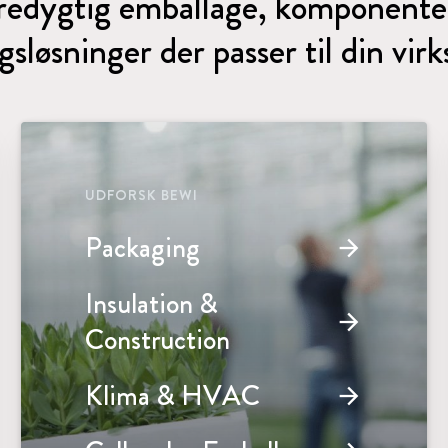
edygtig emballage, komponente
ngsløsninger der passer til din vi
UDFORSK BEWI
Packaging
arrow_forward
Insulation &
arrow_forward
Construction
Klima & HVAC
arrow_forward