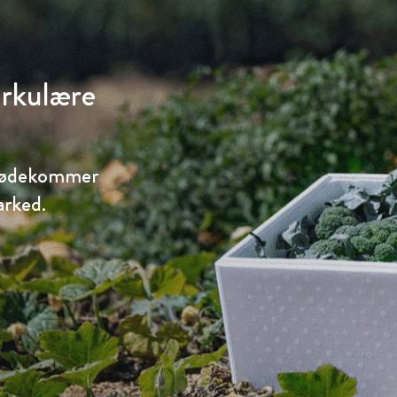
cirkulære
imødekommer
arked.