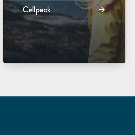
Cellpack
arrow_forward