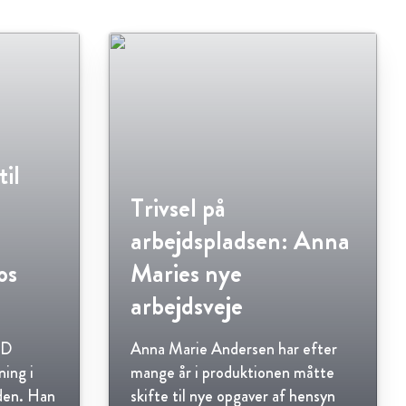
til
Trivsel på
arbejdspladsen: Anna
os
Maries nye
arbejdsveje
HD
Anna Marie Andersen har efter
ning i
mange år i produktionen måtte
den. Han
skifte til nye opgaver af hensyn