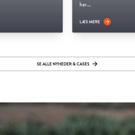
har...
LÆS MERE
arrow_forward
SE ALLE NYHEDER & CASES