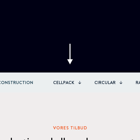
Circular
Acquisitions & investments
RAW
 CONSTRUCTION
CELLPACK
CIRCULAR
R
VORES TILBUD