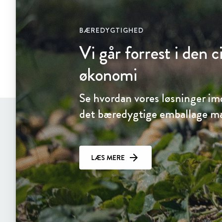
BÆREDYGTIGHED
Vi går forrest i den 
økonomi
Se hvordan vores løsninger 
det bæredygtige emballage m
LÆS MERE