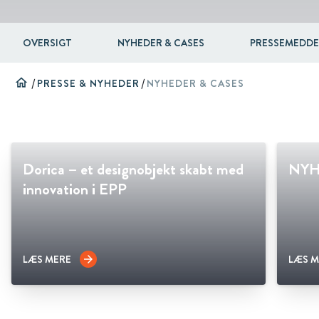
OVERSIGT
NYHEDER & CASES
PRESSEMEDDE
home
/
PRESSE & NYHEDER
/
NYHEDER & CASES
Dorica – et designobjekt skabt med
NYHE
innovation i EPP
LÆS MERE
LÆS M
arrow_forward