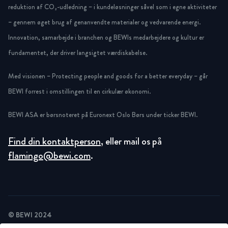
reduktion af CO₂-udledning – i kundeløsninger såvel som i egne aktiviteter
– gennem øget brug af genanvendte materialer og vedvarende energi.
Innovation, samarbejde i branchen og BEWIs medarbejdere og kultur er
fundamentet, der driver langsigtet værdiskabelse.
Med visionen – Protecting people and goods for a better everyday – går
BEWI forrest i omstillingen til en cirkulær økonomi.
BEWI ASA er børsnoteret på Euronext Oslo Børs under ticker BEWI.
Find din kontaktperson
, eller mail os på
flamingo@bewi.com
.
© BEWI 2024
PRIVACY POLICY