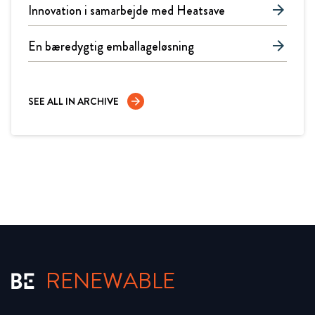
Innovation i samarbejde med Heatsave
arrow_forward
En bæredygtig emballageløsning
arrow_forward
SEE ALL IN ARCHIVE
arrow_forward
RENEWABLE