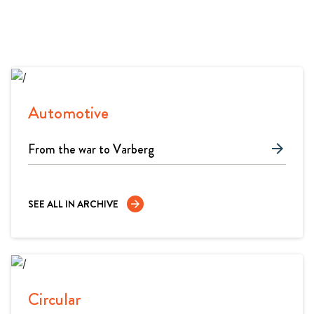
Automotive
From the war to Varberg
arrow_forward
SEE ALL IN ARCHIVE
arrow_forward
Circular