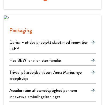
Packaging
Dorica – et designobjekt skabt med innovation
arrow_forward
i EPP
Hos BEWI er vi en stor familie
arrow_forward
Trivsel på arbejdspladsen: Anna Maries nye
arrow_forward
arbejdsveje
Acceleration af bæredygtighed gennem
arrow_forward
innovative emballageløsninger