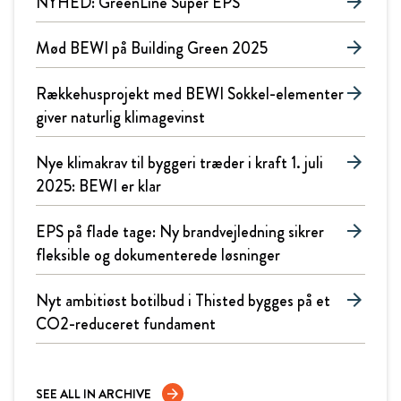
NYHED: GreenLine Super EPS
arrow_forward
Mød BEWI på Building Green 2025
arrow_forward
Rækkehusprojekt med BEWI Sokkel-elementer
arrow_forward
giver naturlig klimagevinst
Nye klimakrav til byggeri træder i kraft 1. juli
arrow_forward
2025: BEWI er klar
EPS på flade tage: Ny brandvejledning sikrer
arrow_forward
fleksible og dokumenterede løsninger
Nyt ambitiøst botilbud i Thisted bygges på et
arrow_forward
CO2-reduceret fundament
SEE ALL IN ARCHIVE
arrow_forward