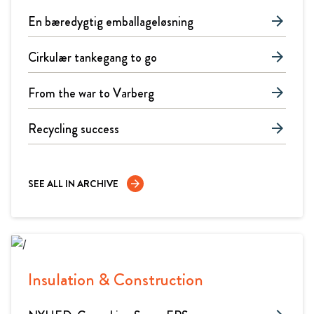
En bæredygtig emballageløsning
arrow_forward
Cirkulær tankegang to go
arrow_forward
From the war to Varberg
arrow_forward
Recycling success
arrow_forward
SEE ALL IN ARCHIVE
arrow_forward
Insulation & Construction