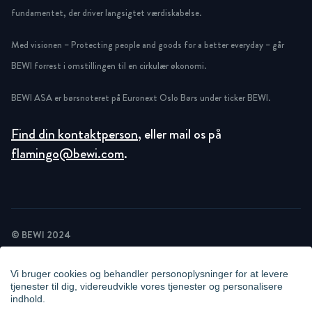
fundamentet, der driver langsigtet værdiskabelse.
Med visionen – Protecting people and goods for a better everyday – går
BEWI forrest i omstillingen til en cirkulær økonomi.
BEWI ASA er børsnoteret på Euronext Oslo Børs under ticker BEWI.
Find din kontaktperson
, eller mail os på
flamingo@bewi.com
.
© BEWI 2024
PRIVACY POLICY
COOKIE STATEMENT
Vi bruger cookies og behandler personoplysninger for at levere
NEWSLETTER PRIVACY POLICY
tjenester til dig, videreudvikle vores tjenester og personalisere
VIDEO SURVEILLANCE STATEMENT
indhold.