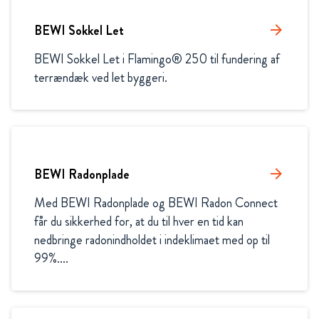
BEWI Sokkel Let
arrow_forward
BEWI Sokkel Let i Flamingo® 250 til fundering af 
terrændæk ved let byggeri. 
BEWI Radonplade
arrow_forward
Med BEWI Radonplade og BEWI Radon Connect 
får du sikkerhed for, at du til hver en tid kan 
nedbringe radonindholdet i indeklimaet med op til 
99%....