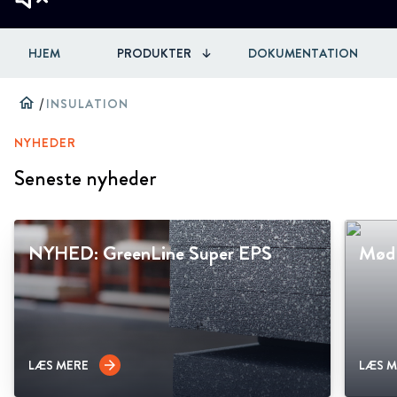
HJEM
PRODUKTER
DOKUMENTATION
home
/
INSULATION
NYHEDER
Seneste nyheder
NYHED: GreenLine Super EPS
Mød 
LÆS MERE
LÆS M
arrow_forward