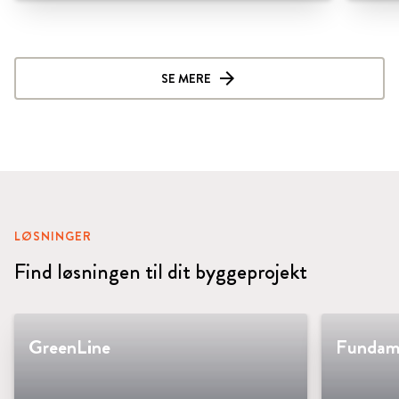
SE MERE
LØSNINGER
Find løsningen til dit byggeprojekt
GreenLine
Fundam