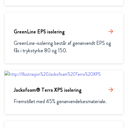
GreenLine EPS isolering
arrow_forward
GreenLine-isolering består af genanvendt EPS og 
fås i trykstyrke 80 og 150.
Jackofoam® Terra XPS isolering
arrow_forward
Fremstillet med 45% genanvendelsesmateriale.