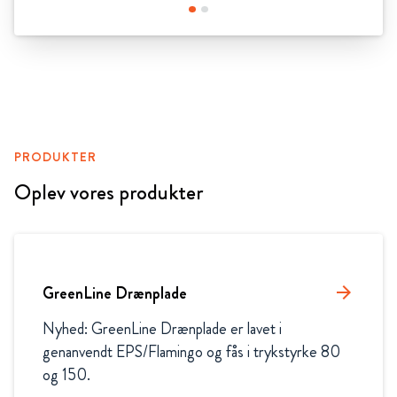
PRODUKTER
Oplev vores produkter
GreenLine Drænplade
arrow_forward
Nyhed: GreenLine Drænplade er lavet i 
genanvendt EPS/Flamingo og fås i trykstyrke 80 
og 150.