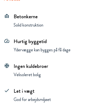
Betonkerne
foundation
Solid konstruktion
Hurtig byggetid
speed
Ydervægge kan bygges på få dage
Ingen kuldebroer
ac_unit
Velisoleret bolig
Let i vægt
done
God for arbejdsmiljøet