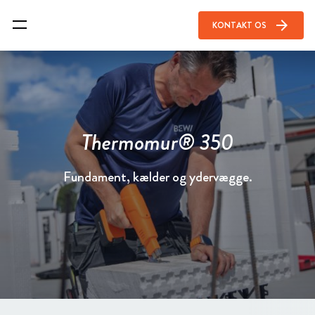
arrow_forward
KONTAKT OS
Thermomur® 350
Fundament, kælder og ydervægge.