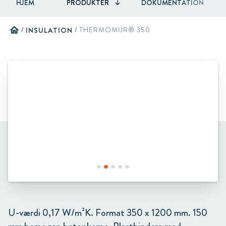
HJEM
PRODUKTER
DOKUMENTATION
home
/
INSULATION
/
THERMOMUR® 350
U-værdi 0,17 W/m²K. Format 350 x 1200 mm. 150