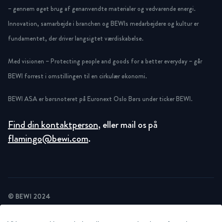
– gennem øget brug af genanvendte materialer og vedvarende energi.
Innovation, samarbejde i branchen og BEWIs medarbejdere og kultur er
fundamentet, der driver langsigtet værdiskabelse.
Med visionen – Protecting people and goods for a better everyday – går
BEWI forrest i omstillingen til en cirkulær økonomi.
BEWI ASA er børsnoteret på Euronext Oslo Børs under ticker BEWI.
Find din kontaktperson
, eller mail os på
flamingo@bewi.com
.
© BEWI 2024
PRIVACY POLICY
COOKIE STATEMENT