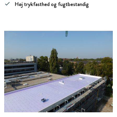
Høj trykfasthed og fugtbestandig
check