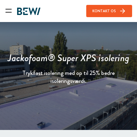
arrow_forward
KONTAKT OS
Jackofoam® Super XPS isolering
Trykfast isolering med op til 25% bedre
isoleringsværdi.