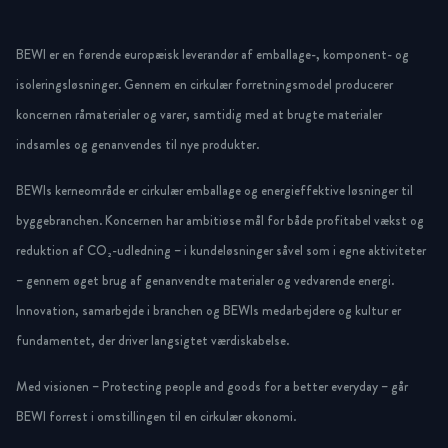
BEWI er en førende europæisk leverandør af emballage-, komponent- og
isoleringsløsninger. Gennem en cirkulær forretningsmodel producerer
koncernen råmaterialer og varer, samtidig med at brugte materialer
indsamles og genanvendes til nye produkter.
BEWIs kerneområde er cirkulær emballage og energieffektive løsninger til
byggebranchen. Koncernen har ambitiøse mål for både profitabel vækst og
reduktion af CO₂-udledning – i kundeløsninger såvel som i egne aktiviteter
– gennem øget brug af genanvendte materialer og vedvarende energi.
Innovation, samarbejde i branchen og BEWIs medarbejdere og kultur er
fundamentet, der driver langsigtet værdiskabelse.
Med visionen – Protecting people and goods for a better everyday – går
BEWI forrest i omstillingen til en cirkulær økonomi.