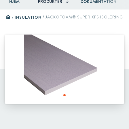
HJEM
PRODUKTER
DOKUMENTATION
home
/
INSULATION
/
JACKOFOAM® SUPER XPS ISOLERING