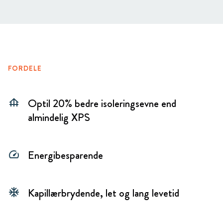
FORDELE
Optil 20% bedre isoleringsevne end
foundation
almindelig XPS
Energibesparende
speed
Kapillærbrydende, let og lang levetid
ac_unit