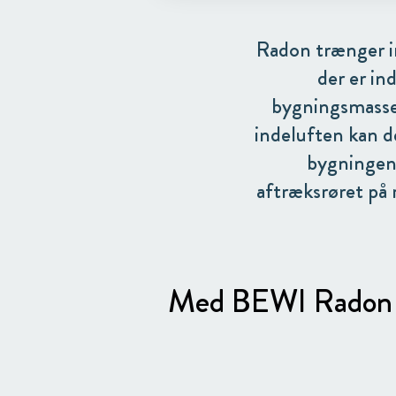
Radon trænger in
der er in
bygningsmasse 
indeluften kan d
bygningen
aftræksrøret på 
Med BEWI Radon Co