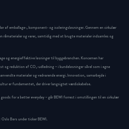
dør af emballage-, komponent- og isoleringsløsninger. Gennem en cirkulær
n råmaterialer og varer, samtidig med at brugte materialer indsamles og
ge og energieffektive løsninger til byggebranchen. Koncernen har
st og reduktion af CO₂-udledning – i kundeløsninger såvel som i egne
anvendte materialer og vedvarende energi. Innovation, samarbejde i
ltur er fundamentet, der driver langsigtet værdiskabelse.
oods for a better everyday – går BEWI forrest i omstillingen til en cirkulær
 Oslo Børs under ticker BEWI.