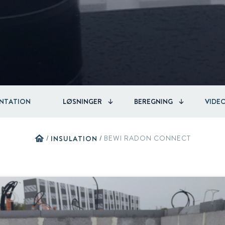
Circular
Acquisitions & investments
RAW
NTATION
LØSNINGER
BEREGNING
VIDE
home
/
INSULATION
/
BEWI RADON CONNECT