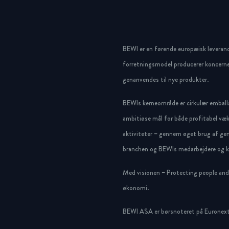
BEWI er en førende europæisk leveran
forretningsmodel producerer koncerne
genanvendes til nye produkter.
BEWIs kerneområde er cirkulær emballa
ambitiøse mål for både profitabel væk
aktiviteter – gennem øget brug af gen
branchen og BEWIs medarbejdere og ku
Med visionen – Protecting people and g
økonomi.
BEWI ASA er børsnoteret på Euronext