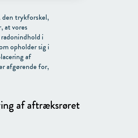
 den trykforskel,
, at vores
 radonindhold i
om opholder sig i
acering af
er afgørende for,
ng af aftræksrøret