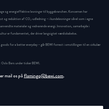
ge og energieffektive løsninger til byggebranchen. Koncernen har
st og reduktion af CO₂-udledning – i kundeløsninger såvel som i egne
anvendte materialer og vedvarende energi. Innovation, samarbejde i
ltur er fundamentet, der driver langsigtet værdiskabelse.
oods for a better everyday – går BEWI forrest i omstillingen til en cirkulær
 Oslo Børs under ticker BEWI.
ller mail os på
flamingo@bewi.com
.