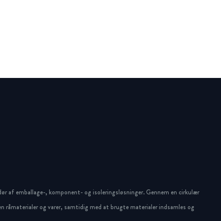
dør af emballage-, komponent- og isoleringsløsninger. Gennem en cirkulær
n råmaterialer og varer, samtidig med at brugte materialer indsamles og