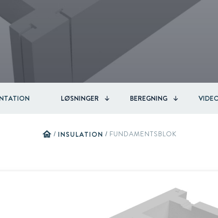
Circular
Acquisitions & investments
RAW
NTATION
LØSNINGER
BEREGNING
VIDE
home
/
INSULATION
/
FUNDAMENTSBLOK