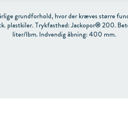
årlige grundforhold, hvor der kræves større fu
tk. plastkiler. Trykfasthed: Jackopor® 200. Be
liter/Ibm. Indvendig åbning: 400 mm.