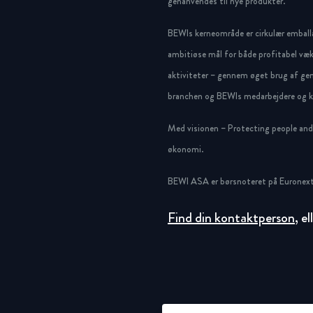
genanvendes til nye produkter.
BEWIs kerneområde er cirkulær emballa
ambitiøse mål for både profitabel væk
aktiviteter – gennem øget brug af gen
branchen og BEWIs medarbejdere og ku
Med visionen – Protecting people and g
økonomi.
BEWI ASA er børsnoteret på Euronext
Find din kontaktperson
, e