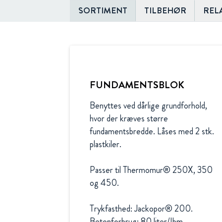
SORTIMENT
TILBEHØR
REL
FUNDAMENTSBLOK
Benyttes ved dårlige grundforhold, 
hvor der kræves større 
fundamentsbredde. Låses med 2 stk. 
plastkiler.

Passer til Thermomur® 250X, 350 
og 450.

Trykfasthed: Jackopor® 200. 
Betonforbrug: 80 liter/Ibm. 