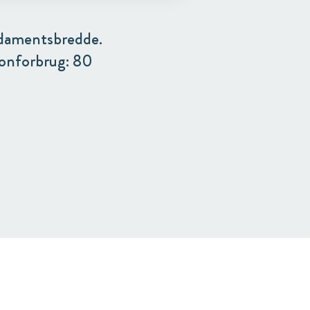
ndamentsbredde.
tonforbrug: 80