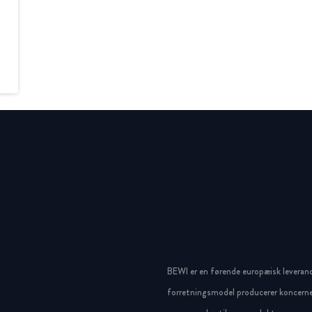
BEWI er en førende europæisk leveran
forretningsmodel producerer koncerne