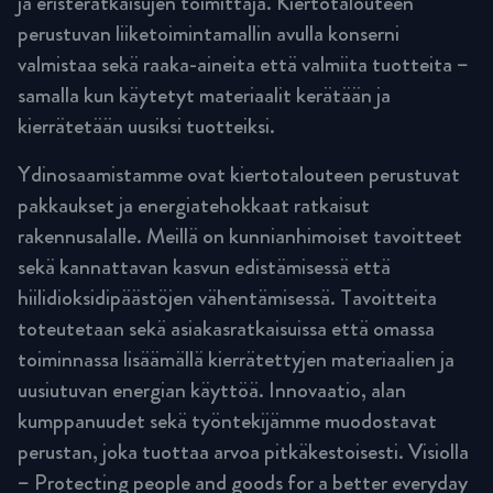
ja eristeratkaisujen toimittaja. Kiertotalouteen
perustuvan liiketoimintamallin avulla konserni
valmistaa sekä raaka-aineita että valmiita tuotteita –
samalla kun käytetyt materiaalit kerätään ja
kierrätetään uusiksi tuotteiksi.
Ydinosaamistamme ovat kiertotalouteen perustuvat
pakkaukset ja energiatehokkaat ratkaisut
rakennusalalle. Meillä on kunnianhimoiset tavoitteet
sekä kannattavan kasvun edistämisessä että
hiilidioksidipäästöjen vähentämisessä. Tavoitteita
toteutetaan sekä asiakasratkaisuissa että omassa
toiminnassa lisäämällä kierrätettyjen materiaalien ja
uusiutuvan energian käyttöä. Innovaatio, alan
kumppanuudet sekä työntekijämme muodostavat
perustan, joka tuottaa arvoa pitkäkestoisesti. Visiolla
– Protecting people and goods for a better everyday