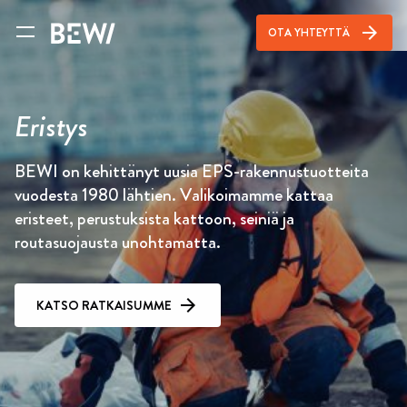
arrow_forward
OTA YHTEYTTÄ
Eristys
BEWI on kehittänyt uusia EPS-rakennustuotteita
vuodesta 1980 lähtien. Valikoimamme kattaa
eristeet, perustuksista kattoon, seiniä ja
routasuojausta unohtamatta.
KATSO RATKAISUMME