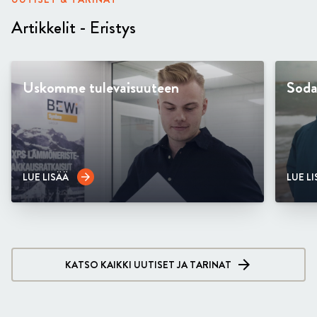
Artikkelit - Eristys
Uskomme tulevaisuuteen
Soda
LUE LISÄÄ
LUE L
arrow_forward
KATSO KAIKKI UUTISET JA TARINAT