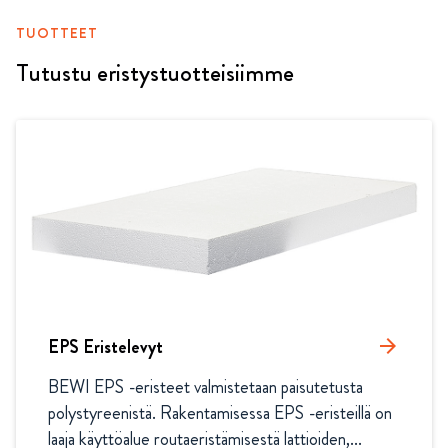
TUOTTEET
Tutustu eristystuotteisiimme
EPS Eristelevyt
arrow_forward
BEWI EPS -eristeet valmistetaan paisutetusta 
polystyreenistä. Rakentamisessa EPS -eristeillä on 
laaja käyttöalue routaeristämisestä lattioiden,...