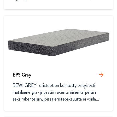
EPS Grey
arrow_forward
BEWI GREY -eristeet on kehitetty erityisesti 
matalaenergia- ja passiivirakentamisen tarpeisiin 
sekä rakenteisiin, joissa eristepaksuutta ei voida...