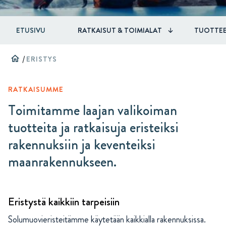
ETUSIVU
RATKAISUT & TOIMIALAT
TUOTTE
home
/
ERISTYS
RATKAISUMME
Toimitamme laajan valikoiman
tuotteita ja ratkaisuja eristeiksi
rakennuksiin ja keventeiksi
maanrakennukseen.
Eristystä kaikkiin tarpeisiin
Solumuovieristeitämme käytetään kaikkialla rakennuksissa.