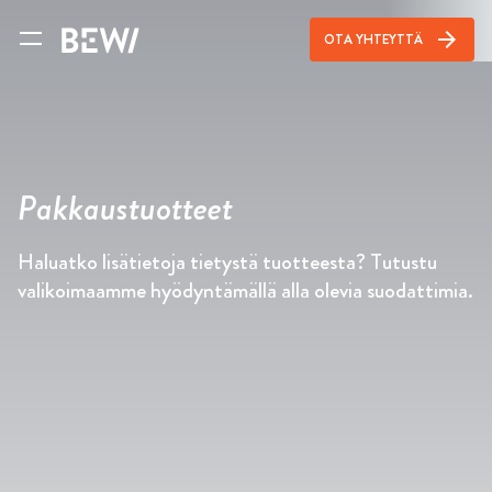
arrow_forward
OTA YHTEYTTÄ
Pakkaustuotteet
Haluatko lisätietoja tietystä tuotteesta? Tutustu
valikoimaamme hyödyntämällä alla olevia suodattimia.