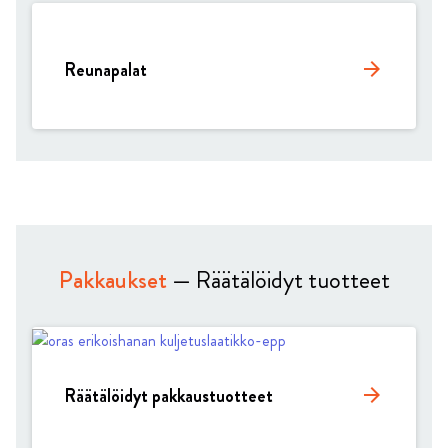
Reunapalat
arrow_forward
Pakkaukset
— Räätälöidyt tuotteet
Räätälöidyt pakkaustuotteet
arrow_forward