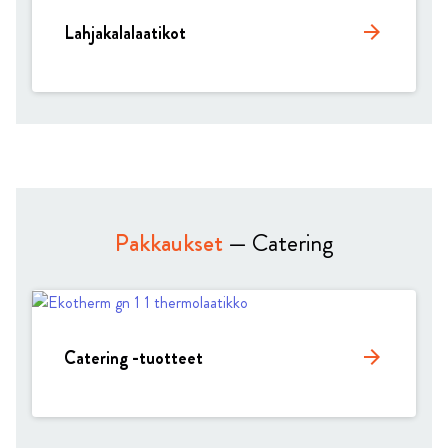
Lahjakalalaatikot
arrow_forward
Pakkaukset
— Catering
Catering -tuotteet
arrow_forward