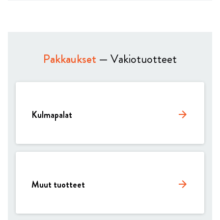
Pakkaukset
— Vakiotuotteet
Kulmapalat
arrow_forward
Muut tuotteet
arrow_forward