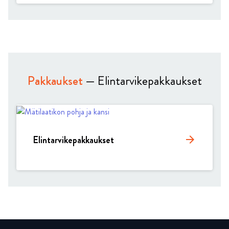
Pakkaukset
— Elintarvikepakkaukset
Elintarvikepakkaukset
arrow_forward