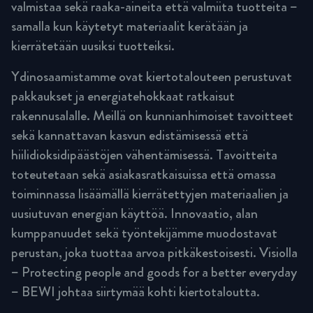
valmistaa sekä raaka-aineita että valmiita tuotteita –
samalla kun käytetyt materiaalit kerätään ja
kierrätetään uusiksi tuotteiksi.
Ydinosaamistamme ovat kiertotalouteen perustuvat
pakkaukset ja energiatehokkaat ratkaisut
rakennusalalle. Meillä on kunnianhimoiset tavoitteet
sekä kannattavan kasvun edistämisessä että
hiilidioksidipäästöjen vähentämisessä. Tavoitteita
toteutetaan sekä asiakasratkaisuissa että omassa
toiminnassa lisäämällä kierrätettyjen materiaalien ja
uusiutuvan energian käyttöä. Innovaatio, alan
kumppanuudet sekä työntekijämme muodostavat
perustan, joka tuottaa arvoa pitkäkestoisesti. Visiolla
– Protecting people and goods for a better everyday
– BEWI johtaa siirtymää kohti kiertotaloutta.