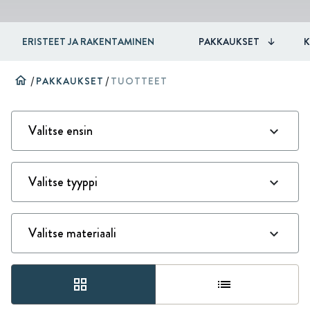
ERISTEET JA RAKENTAMINEN
PAKKAUKSET
home
/
PAKKAUKSET
/
TUOTTEET
grid_view
list