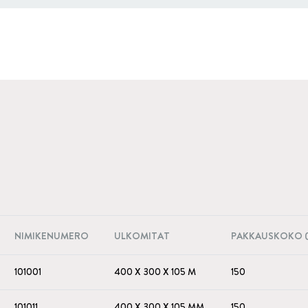
NIMIKENUMERO
ULKOMITAT
PAKKAUSKOKO (
101001
400 X 300 X 105 M
150
101011
400 X 300 X 105 MM
150