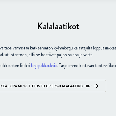
Kalalaatikot
ä tapa varmistaa katkeamaton kylmäketju kalastajalta loppuasiakkaal
alkutuotantoon, sillä ne kestävät paljon painoa ja vettä.
pakkausten lisäksi
lahjapakkauksia
. Tarjoamme kattavan tuotevalikoim
LKEÄ JOPA 60 %? TUTUSTU CR EPS-KALALAATIKOIHIN!