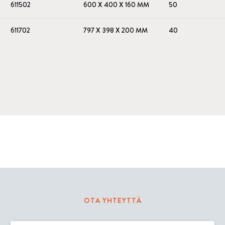
611502
600 X 400 X 160 MM
50
611702
797 X 398 X 200 MM
40
OTA YHTEYTTÄ