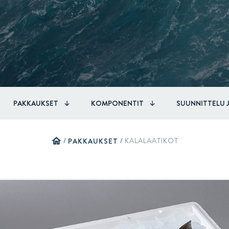
Acquisitions & investments
PAKKAUKSET
KOMPONENTIT
SUUNNITTELU 
home
/
PAKKAUKSET
/
KALALAATIKOT