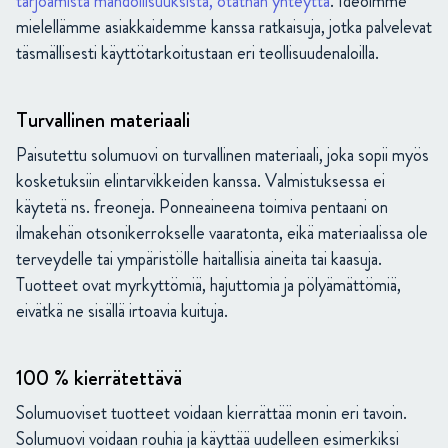
tarjoamista mahdollisuuksista, otathan yhteyttä
. Ideoimme
mielellämme asiakkaidemme kanssa ratkaisuja, jotka palvelevat
täsmällisesti käyttötarkoitustaan eri teollisuudenaloilla.
Turvallinen materiaali
Paisutettu solumuovi on turvallinen materiaali, joka sopii myös
kosketuksiin elintarvikkeiden kanssa. Valmistuksessa ei
käytetä ns. freoneja. Ponneaineena toimiva pentaani on
ilmakehän otsonikerrokselle vaaratonta, eikä materiaalissa ole
terveydelle tai ympäristölle haitallisia aineita tai kaasuja.
Tuotteet ovat myrkyttömiä, hajuttomia ja pölyämättömiä,
eivätkä ne sisällä irtoavia kuituja.
100 % kierrätettävä
Solumuoviset tuotteet voidaan kierrättää monin eri tavoin.
Solumuovi voidaan rouhia ja käyttää uudelleen esimerkiksi