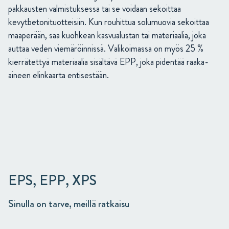
pakkausten valmistuksessa tai se voidaan sekoittaa
kevytbetonituotteisiin. Kun rouhittua solumuovia sekoittaa
maaperään, saa kuohkean kasvualustan tai materiaalia, joka
auttaa veden viemäröinnissä. Valikoimassa on myös 25 %
kierrätettyä materiaalia sisältävä EPP, joka pidentää raaka-
aineen elinkaarta entisestään.
EPS, EPP, XPS
Sinulla on tarve, meillä ratkaisu