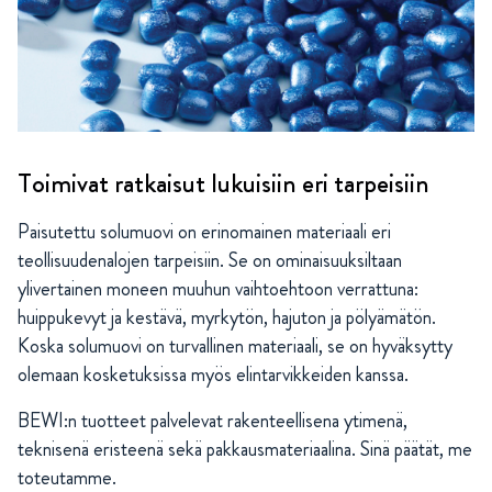
Toimivat ratkaisut lukuisiin eri tarpeisiin
Paisutettu solumuovi on erinomainen materiaali eri
teollisuudenalojen tarpeisiin. Se on ominaisuuksiltaan
ylivertainen moneen muuhun vaihtoehtoon verrattuna:
huippukevyt ja kestävä, myrkytön, hajuton ja pölyämätön.
Koska solumuovi on turvallinen materiaali, se on hyväksytty
olemaan kosketuksissa myös elintarvikkeiden kanssa.
BEWI:n tuotteet palvelevat rakenteellisena ytimenä,
teknisenä eristeenä sekä pakkausmateriaalina. Sinä päätät, me
toteutamme.