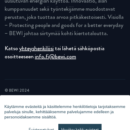
uusiutuvan energian käyttöä. Innovaatio, alan
kumppanuudet sekä työntekijämme muodostavat
perustan, joka tuottaa arvoa pitkäkestoisesti. Visiolla
– Protecting people and goods for a better everyday
– BEWI johtaa siirtymää kohti kiertotaloutta.
Katso
yhteyshenkilösi
tai lähetä sähköpostia
osoitteeseen
info.fi@bewi.com
© BEWI 2024
TIETOSUOJASELOSTE
EVÄSTESELOSTE
Käytämme evästeitä ja käsittelemme henkilötietoja tarjotaksemme
UUTISKIRJEIDEN TIETOSUOJAKÄYTÄNTÖ
palveluja sinulle, kehittääksemme palvelujamme edelleen ja
KAMERAVALVONTAILMOITUS
personoidaksemme sisältöä.
WHISTLEBLOWING
HALLITSE EVÄSTEITÄ
Evästeasetukset
Hyväksy kaikki evästeet