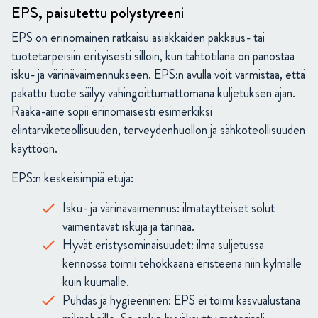
EPS, paisutettu polystyreeni
EPS on erinomainen ratkaisu asiakkaiden pakkaus- tai
tuotetarpeisiin erityisesti silloin, kun tahtotilana on panostaa
isku- ja värinävaimennukseen. EPS:n avulla voit varmistaa, että
pakattu tuote säilyy vahingoittumattomana kuljetuksen ajan.
Raaka-aine sopii erinomaisesti esimerkiksi
elintarviketeollisuuden, terveydenhuollon ja sähköteollisuuden
käyttöön.
EPS:n keskeisimpiä etuja:
Isku- ja värinävaimennus: ilmatäytteiset solut
vaimentavat iskuja ja tärinää.
Hyvät eristysominaisuudet: ilma suljetussa
kennossa toimii tehokkaana eristeenä niin kylmälle
kuin kuumalle.
Puhdas ja hygieeninen: EPS ei toimi kasvualustana