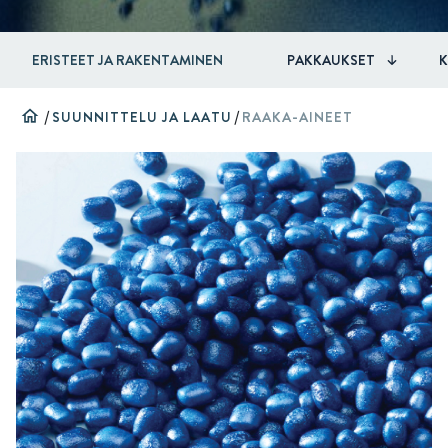
ERISTEET JA RAKENTAMINEN
PAKKAUKSET
home
/
SUUNNITTELU JA LAATU
/
RAAKA-AINEET