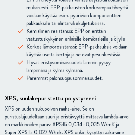
mukaisesti. EPP-pakkausten korkeampaa tiheyttä
voidaan käyttää esim. pyörivien komponenttien
pakkauksille tai elintarvikekuljetuksissa.
Kemiallinen resistanssi: EPP on erittäin
vastustuskykyinen erilaisille kemikaaleille ja öljylle.
Korkea lämpöresistanssi: EPP-pakkauksia voidaan
käyttää useita kertoja ja ne ovat pesunkestäviä.
Hyvät eristysominaisuudet: lämmin pysyy
lämpimänä ja kylmä kylmänä.
Paremmat palonsuojausominaisuudet.
XPS, suulakepuristettu polystyreeni
XPS on uuden sukupolven raaka-aine. Se on
puristuslujuudeltaan suuri ja eristävyyttä mittaava lambda-arvo
on markkinoiden paras: XPS:llä 0,034–0,035 W/mK ja
Super XPS:llä 0,027 W/mk. XPS onkin kysytty raaka-aine