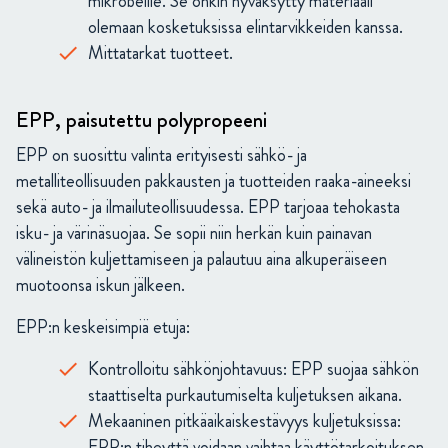
mikrobeille. Se onkin hyväksytty materiaali
olemaan kosketuksissa elintarvikkeiden kanssa.
Mittatarkat tuotteet.
EPP, paisutettu polypropeeni
EPP on suosittu valinta erityisesti sähkö- ja
metalliteollisuuden pakkausten ja tuotteiden raaka-aineeksi
sekä auto- ja ilmailuteollisuudessa. EPP tarjoaa tehokasta
isku- ja värinäsuojaa. Se sopii niin herkän kuin painavan
välineistön kuljettamiseen ja palautuu aina alkuperäiseen
muotoonsa iskun jälkeen.
EPP:n keskeisimpiä etuja:
Kontrolloitu sähkönjohtavuus: EPP suojaa sähkön
staattiselta purkautumiselta kuljetuksen aikana.
Mekaaninen pitkäaikaiskestävyys kuljetuksissa:
EPP:n tiheyttä voidaan vaihtaa käyttötarkoituksen