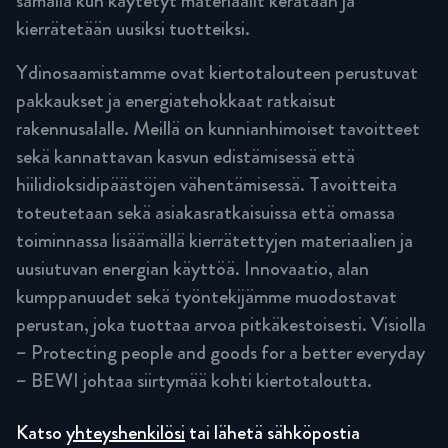
samalla kun käytetyt materiaalit kerätään ja
kierrätetään uusiksi tuotteiksi.
Ydinosaamistamme ovat kiertotalouteen perustuvat
pakkaukset ja energiatehokkaat ratkaisut
rakennusalalle. Meillä on kunnianhimoiset tavoitteet
sekä kannattavan kasvun edistämisessä että
hiilidioksidipäästöjen vähentämisessä. Tavoitteita
toteutetaan sekä asiakasratkaisuissa että omassa
toiminnassa lisäämällä kierrätettyjen materiaalien ja
uusiutuvan energian käyttöä. Innovaatio, alan
kumppanuudet sekä työntekijämme muodostavat
perustan, joka tuottaa arvoa pitkäkestoisesti. Visiolla
– Protecting people and goods for a better everyday
– BEWI johtaa siirtymää kohti kiertotaloutta.
Katso
yhteyshenkilösi
tai lähetä sähköpostia