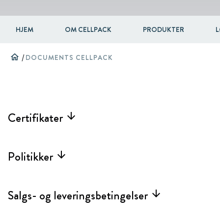
HJEM
OM CELLPACK
PRODUKTER
L
home
/
DOCUMENTS CELLPACK
Certifikater
arrow_forward
Politikker
arrow_forward
Salgs- og leveringsbetingelser
arrow_forward