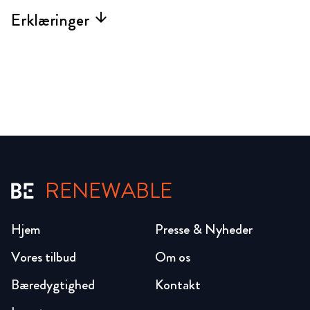
Erklæringer
arrow_forward
RENEWABLE
Hjem
Presse & Nyheder
Vores tilbud
Om os
Bæredygtighed
Kontakt