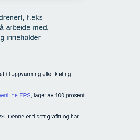
renert, f.eks
 å arbeide med,
og inneholder
t til oppvarming eller kjøling
eenLine EPS
, laget av 100 prosent
 Denne er tilsatt grafitt og har