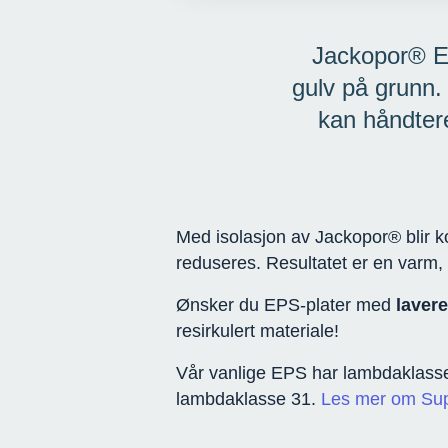
Jackopor® EP
gulv på grunn.
kan håndtere
Med isolasjon av Jackopor® blir kon
reduseres. Resultatet er en varm, 
Ønsker du EPS-plater med
laver
resirkulert materiale!
Vår vanlige EPS har lambdaklasse f
lambdaklasse 31.
Les mer om Su