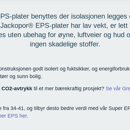
S-plater benyttes der isolasjonen legges d
 Jackopor® EPS-plater har lav vekt, er lett
s uten ubehag for øyne, luftveier og hud 
ingen skadelige stoffer.
struksjonen godt isolert og fuktsikker, og energiforbruke
tørr og sunn bolig.
e CO2-avtrykk
til et mer bærekraftig prosjekt?
Se vår Gr
ra 34-41, og tilbyr desto bedre verdi med vår Super EPS.
per EPS her.