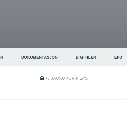
Circular
Acquisitions & investments
Automotive & Components
RAW
ER
DOKUMENTASJON
BIM-FILER
EPD
home
/
/
JACKOPOR® EPS