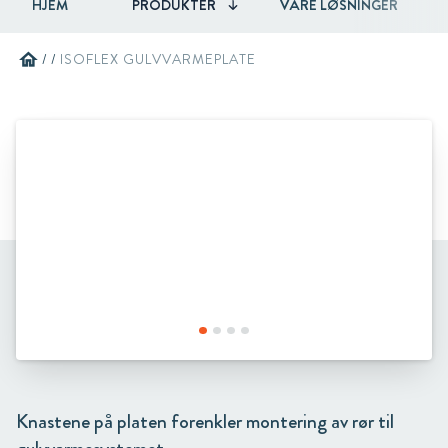
HJEM
PRODUKTER
VÅRE LØSNINGER
home
/
/
ISOFLEX GULVVARMEPLATE
Knastene på platen forenkler montering av rør til