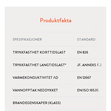
Produktfakta
SPESIFIKASJONER
STANDARD
E
TRYKKFASTHET KORTTIDSLAST
EN 826
K
TRYKKFASTHET LANGTIDSLAST*
JF. ANNEKS F.2
K
VARMEKONDUKTIVITET ΛD
EN 12667
W
VANNOPPTAK NEDDYKKET
EN/ISO 16535
BRANDEGENSKAPER (KLASS)