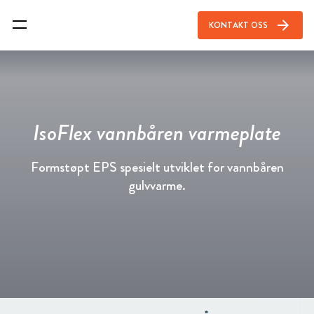
arrow_forward
KONTAKT OSS
IsoFlex vannbåren varmeplate
Formstøpt EPS spesielt utviklet for vannbåren
gulvvarme.