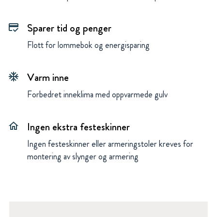
Sparer tid og penger
credit_score
Flott for lommebok og energisparing
Varm inne
ac_unit
Forbedret inneklima med oppvarmede gulv
Ingen ekstra festeskinner
home
Ingen festeskinner eller armeringstoler kreves for
montering av slynger og armering