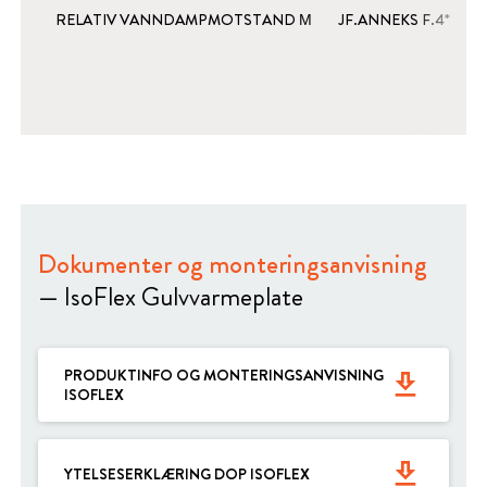
RELATIV VANNDAMPMOTSTAND Μ
JF.ANNEKS F.4*
Dokumenter og monteringsanvisning
— IsoFlex Gulvvarmeplate
PRODUKTINFO OG MONTERINGSANVISNING
get_app
ISOFLEX
get_app
YTELSESERKLÆRING DOP ISOFLEX