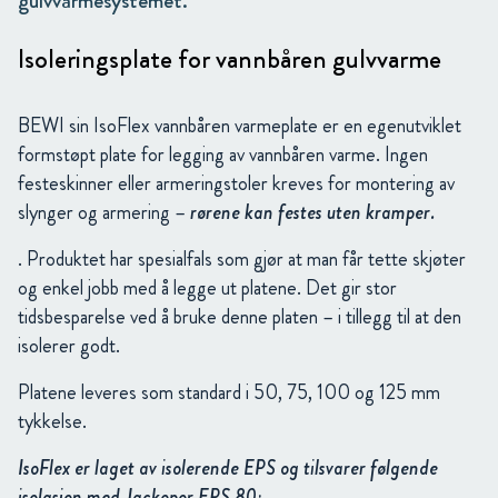
gulvvarmesystemet.
Isoleringsplate for vannbåren gulvvarme
BEWI sin IsoFlex vannbåren varmeplate er en egenutviklet
formstøpt plate for legging av vannbåren varme. Ingen
festeskinner eller armeringstoler kreves for montering av
slynger og armering –
rørene kan festes uten kramper.
. Produktet har spesialfals som gjør at man får tette skjøter
og enkel jobb med å legge ut platene. Det gir stor
tidsbesparelse ved å bruke denne platen – i tillegg til at den
isolerer godt.
Platene leveres som standard i 50, 75, 100 og 125 mm
tykkelse.
IsoFlex er laget av isolerende EPS og tilsvarer følgende
isolasjon med Jackopor EPS 80: