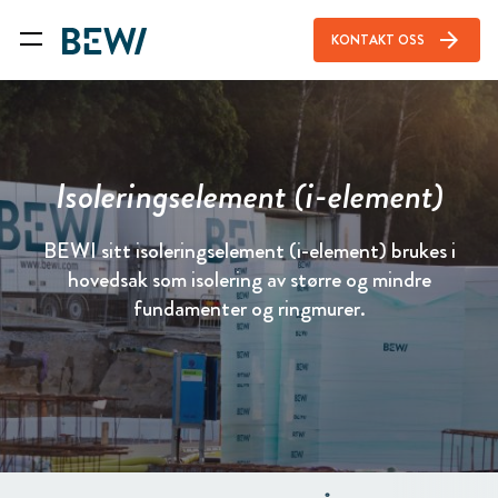
arrow_forward
KONTAKT OSS
Isoleringselement (i-element)
BEWI sitt isoleringselement (i-element) brukes i
hovedsak som isolering av større og mindre
fundamenter og ringmurer.