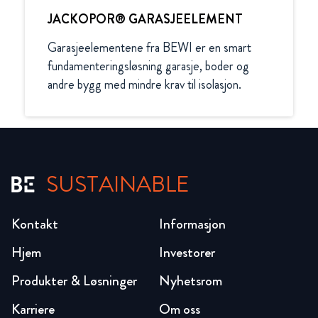
JACKOPOR® GARASJEELEMENT
Garasjeelementene fra BEWI er en smart 
fundamenteringsløsning garasje, boder og 
andre bygg med mindre krav til isolasjon. 
SUSTAINABLE
Kontakt
Informasjon
Hjem
Investorer
Produkter & Løsninger
Nyhetsrom
Karriere
Om oss