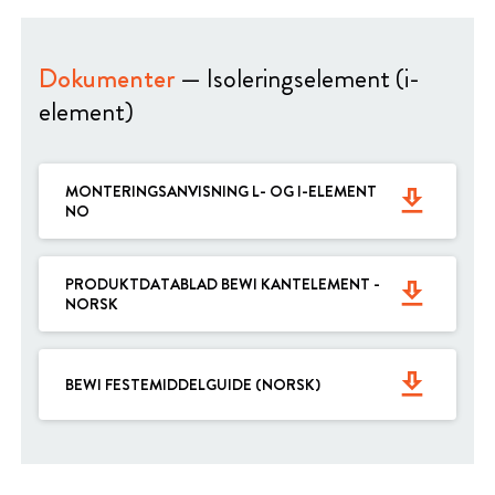
Dokumenter
— Isoleringselement (i-
element)
MONTERINGSANVISNING L- OG I-ELEMENT
get_app
NO
PRODUKTDATABLAD BEWI KANTELEMENT -
get_app
NORSK
get_app
BEWI FESTEMIDDELGUIDE (NORSK)