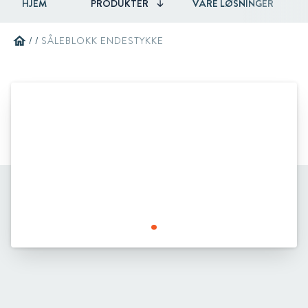
HJEM
PRODUKTER
VÅRE LØSNINGER
home
/
/
SÅLEBLOKK ENDESTYKKE