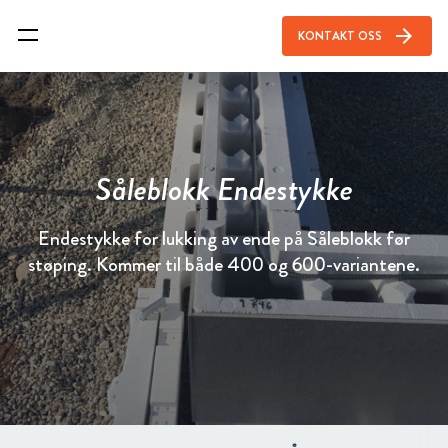
arrow_forward
KONTAKT OSS
Såleblokk Endestykke
Endestykke for lukking av ende på Såleblokk før
støping. Kommer til både 400 og 600-variantene.