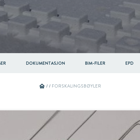
Circular
Acquisitions & investments
Automotive & Components
RAW
GER
DOKUMENTASJON
BIM-FILER
EPD
home
/
/
FORSKALINGSBØYLER