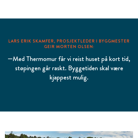
LARS ERIK SKAMFER, PROSJEKTLEDER I BYGGMESTER
GEIR MORTEN OLSEN:
—Med Thermomur får vi reist huset på kort tid,
støpingen går raskt. Byggetiden skal være
kjappest mulig.