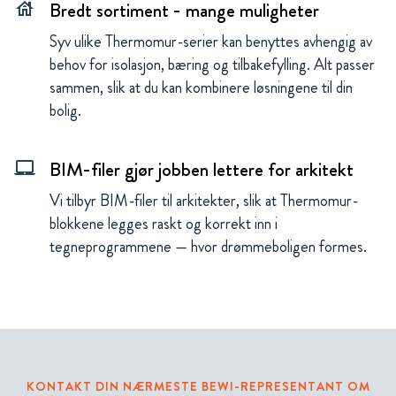
Bredt sortiment - mange muligheter
house
Syv ulike Thermomur-serier kan benyttes avhengig av
behov for isolasjon, bæring og tilbakefylling. Alt passer
sammen, slik at du kan kombinere løsningene til din
bolig.
BIM-filer gjør jobben lettere for arkitekt
laptop_mac
Vi tilbyr BIM-filer til arkitekter, slik at Thermomur-
blokkene legges raskt og korrekt inn i
tegneprogrammene — hvor drømmeboligen formes.
KONTAKT DIN NÆRMESTE BEWI-REPRESENTANT OM