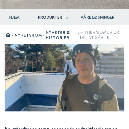
HJEM
PRODUKTER
VÅRE LØSNINGER
NYHETER &
— THERMOMUR ER
home
/
NYHETSROM
/
/
HISTORIER
DET VI GÅR TIL
En utfordrende tomt, spennende arkitektløsninger og