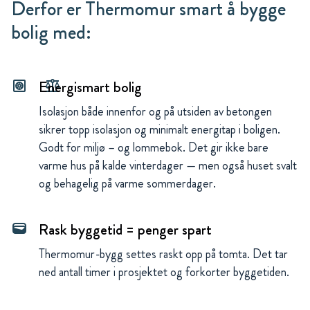
Derfor er Thermomur smart å bygge
bolig med:
Energismart bolig
heat_pump_balance
Isolasjon både innenfor og på utsiden av betongen
sikrer topp isolasjon og minimalt energitap i boligen.
Godt for miljø – og lommebok. Det gir ikke bare
varme hus på kalde vinterdager — men også huset svalt
og behagelig på varme sommerdager.
Rask byggetid = penger spart
wallet
Thermomur-bygg settes raskt opp på tomta. Det tar
ned antall timer i prosjektet og forkorter byggetiden.