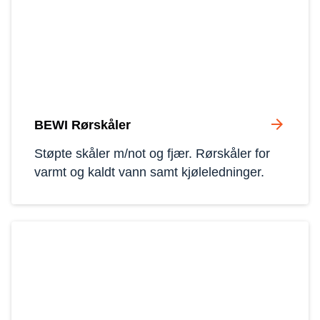
arrow_forward
BEWI Rørskåler
Støpte skåler m/not og fjær. Rørskåler for 