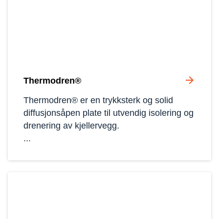
arrow_forward
Thermodren®
Thermodren® er en trykksterk og solid 
diffusjonsåpen plate til utvendig isolering og 
drenering av kjellervegg. 

...