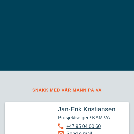
SNAKK MED VÅR MANN PÅ VA
Jan-Erik Kristiansen
Prosjektselger / KAM VA
+47 95 04 00 60
Send e-mail