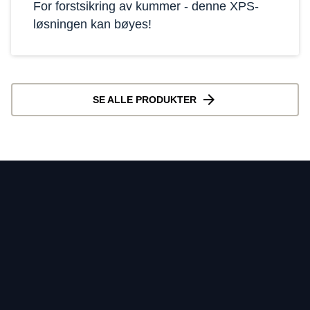
For forstsikring av kummer - denne XPS-
løsningen kan bøyes!
SE ALLE PRODUKTER
Kontakt
Informasjon
Hjem
Investorer
Produkter & Løsninger
Nyhetsrom