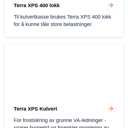
arrow_forward
Terra XPS 400 lokk
Til kulvertkasse brukes Terra XPS 400 lokk 
for å kunne tåle store belastninger.
arrow_forward
Terra XPS Kulvert
For frostsikring av grunne VA-ledninger - 
sparer byggetid og forenkler montering av 