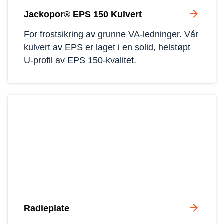
arrow_forward
Jackopor® EPS 150 Kulvert
For frostsikring av grunne VA-ledninger. Vår 
kulvert av EPS er laget i en solid, helstøpt 
U-profil av EPS 150-kvalitet.
arrow_forward
Radieplate