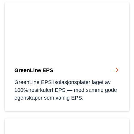
arrow_forward
GreenLine EPS
GreenLine EPS isolasjonsplater laget av 
100% resirkulert EPS — med samme gode 
egenskaper som vanlig EPS.