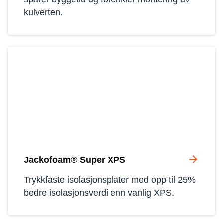
kulverten.
arrow_forward
Jackofoam® Super XPS
Trykkfaste isolasjonsplater med opp til 25% 
bedre isolasjonsverdi enn vanlig XPS.