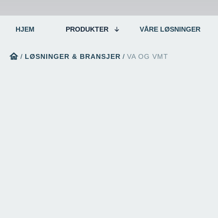
HJEM
PRODUKTER
VÅRE LØSNINGER
home
/
LØSNINGER & BRANSJER
/
VA OG VMT
cloud
Lav vekt
Lavere CO2-utslipp og transportkostnader uten