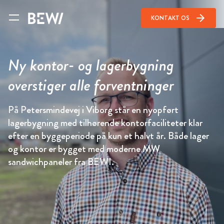
arrow_forward
KONTAKT OS
Ny kontor- og lagerbygning
overstiger alle forventninger
På Petersmindevej i Viborg står en nyopført
lagerbygning med tilhørende kontorfaciliteter klar
efter en byggeperiode på kun et halvt år. Både lager
og kontor er bygget med moderne MW
sandwichpaneler fra BEWI.