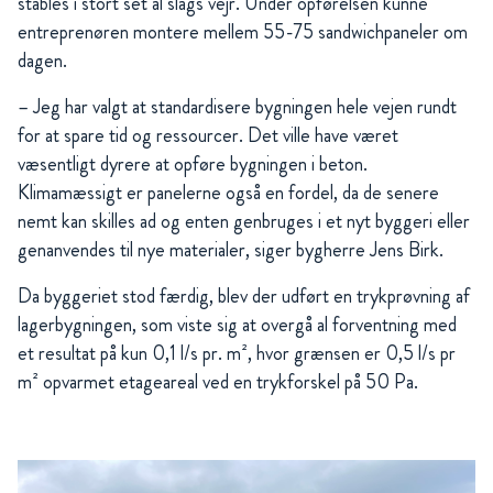
stables i stort set al slags vejr. Under opførelsen kunne
entreprenøren montere mellem 55-75 sandwichpaneler om
dagen.
– Jeg har valgt at standardisere bygningen hele vejen rundt
for at spare tid og ressourcer. Det ville have været
væsentligt dyrere at opføre bygningen i beton.
Klimamæssigt er panelerne også en fordel, da de senere
nemt kan skilles ad og enten genbruges i et nyt byggeri eller
genanvendes til nye materialer, siger bygherre Jens Birk.
Da byggeriet stod færdig, blev der udført en trykprøvning af
lagerbygningen, som viste sig at overgå al forventning med
et resultat på kun 0,1 l/s pr. m², hvor grænsen er 0,5 l/s pr
m² opvarmet etageareal ved en trykforskel på 50 Pa.