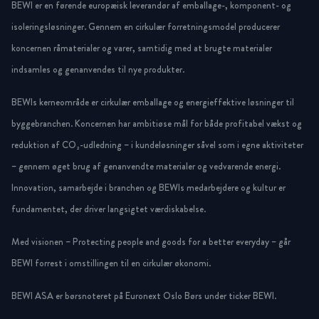
BEWI er en førende europæisk leverandør af emballage-, komponent- og
isoleringsløsninger. Gennem en cirkulær forretningsmodel producerer
koncernen råmaterialer og varer, samtidig med at brugte materialer
indsamles og genanvendes til nye produkter.
BEWIs kerneområde er cirkulær emballage og energieffektive løsninger til
byggebranchen. Koncernen har ambitiøse mål for både profitabel vækst og
reduktion af CO₂-udledning – i kundeløsninger såvel som i egne aktiviteter
– gennem øget brug af genanvendte materialer og vedvarende energi.
Innovation, samarbejde i branchen og BEWIs medarbejdere og kultur er
fundamentet, der driver langsigtet værdiskabelse.
Med visionen – Protecting people and goods for a better everyday – går
BEWI forrest i omstillingen til en cirkulær økonomi.
BEWI ASA er børsnoteret på Euronext Oslo Børs under ticker BEWI.