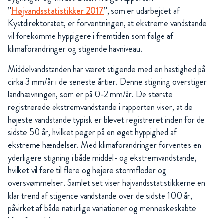
”
Højvandsstatistikker 2017
”, som er udarbejdet af
Kystdirektoratet, er forventningen, at ekstreme vandstande
vil forekomme hyppigere i fremtiden som følge af
klimaforandringer og stigende havniveau.
Middelvandstanden har været stigende med en hastighed på
cirka 3 mm/år i de seneste årtier. Denne stigning overstiger
landhævningen, som er på 0-2 mm/år. De største
registrerede ekstremvandstande i rapporten viser, at de
højeste vandstande typisk er blevet registreret inden for de
sidste 50 år, hvilket peger på en øget hyppighed af
ekstreme hændelser. Med klimaforandringer forventes en
yderligere stigning i både middel- og ekstremvandstande,
hvilket vil føre til flere og højere stormfloder og
oversvømmelser. Samlet set viser højvandsstatistikkerne en
klar trend af stigende vandstande over de sidste 100 år,
påvirket af både naturlige variationer og menneskeskabte