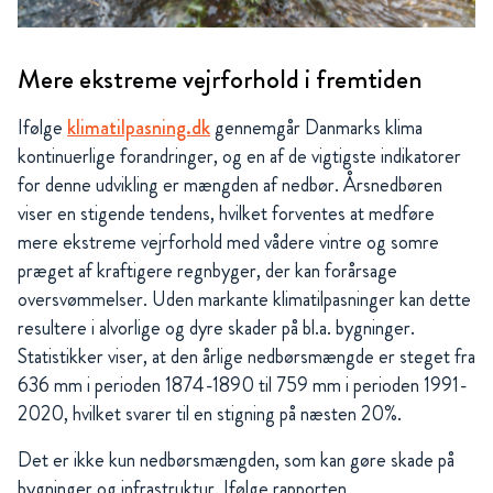
Mere ekstreme vejrforhold i fremtiden
Ifølge
klimatilpasning.dk
gennemgår Danmarks klima
kontinuerlige forandringer, og en af de vigtigste indikatorer
for denne udvikling er mængden af nedbør. Årsnedbøren
viser en stigende tendens, hvilket forventes at medføre
mere ekstreme vejrforhold med vådere vintre og somre
præget af kraftigere regnbyger, der kan forårsage
oversvømmelser. Uden markante klimatilpasninger kan dette
resultere i alvorlige og dyre skader på bl.a. bygninger.
Statistikker viser, at den årlige nedbørsmængde er steget fra
636 mm i perioden 1874-1890 til 759 mm i perioden 1991-
2020, hvilket svarer til en stigning på næsten 20%.
Det er ikke kun nedbørsmængden, som kan gøre skade på
bygninger og infrastruktur. Ifølge rapporten