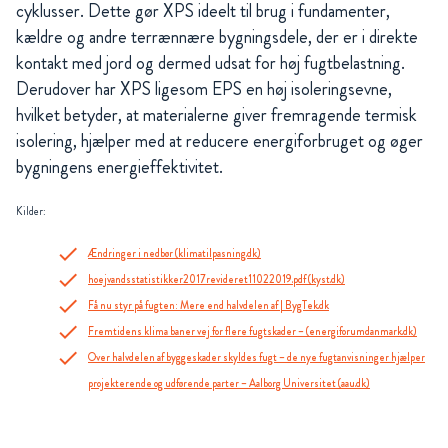
cyklusser. Dette gør XPS ideelt til brug i fundamenter,
kældre og andre terrænnære bygningsdele, der er i direkte
kontakt med jord og dermed udsat for høj fugtbelastning.
Derudover har XPS ligesom EPS en høj isoleringsevne,
hvilket betyder, at materialerne giver fremragende termisk
isolering, hjælper med at reducere energiforbruget og øger
bygningens energieffektivitet​.
Kilder:
Ændringer i nedbør (klimatilpasning.dk)
hoejvandsstatistikker2017revideret11022019.pdf (kyst.dk)
Få nu styr på fugten: Mere end halvdelen af | BygTek.dk
Fremtidens klima baner vej for flere fugtskader – (energiforumdanmark.dk)
Over halvdelen af byggeskader skyldes fugt – de nye fugtanvisninger hjælper
projekterende og udførende parter – Aalborg Universitet (aau.dk)