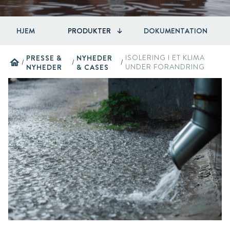
HJEM
PRODUKTER
DOKUMENTATION
PRESSE &
NYHEDER
ISOLERING I ET KLIMA
home
/
/
/
NYHEDER
& CASES
UNDER FORANDRING