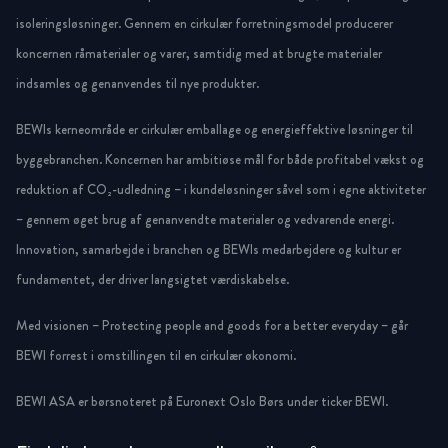
isoleringsløsninger. Gennem en cirkulær forretningsmodel producerer
koncernen råmaterialer og varer, samtidig med at brugte materialer
indsamles og genanvendes til nye produkter.
BEWIs kerneområde er cirkulær emballage og energieffektive løsninger til
byggebranchen. Koncernen har ambitiøse mål for både profitabel vækst og
reduktion af CO₂-udledning – i kundeløsninger såvel som i egne aktiviteter
– gennem øget brug af genanvendte materialer og vedvarende energi.
Innovation, samarbejde i branchen og BEWIs medarbejdere og kultur er
fundamentet, der driver langsigtet værdiskabelse.
Med visionen – Protecting people and goods for a better everyday – går
BEWI forrest i omstillingen til en cirkulær økonomi.
BEWI ASA er børsnoteret på Euronext Oslo Børs under ticker BEWI.