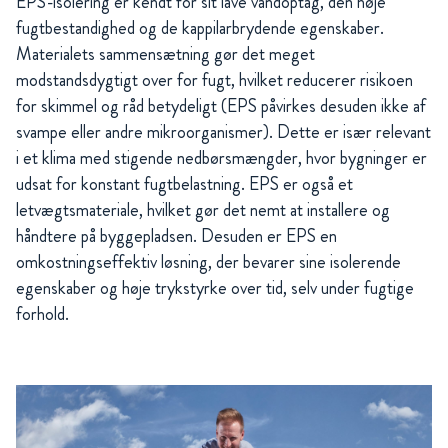
EPS-isolering er kendt for sit lave vandoptag, den høje
fugtbestandighed og de kappilarbrydende egenskaber.
Materialets sammensætning gør det meget
modstandsdygtigt over for fugt, hvilket reducerer risikoen
for skimmel og råd betydeligt (EPS påvirkes desuden ikke af
svampe eller andre mikroorganismer). Dette er især relevant
i et klima med stigende nedbørsmængder, hvor bygninger er
udsat for konstant fugtbelastning. EPS er også et
letvægtsmateriale, hvilket gør det nemt at installere og
håndtere på byggepladsen. Desuden er EPS en
omkostningseffektiv løsning, der bevarer sine isolerende
egenskaber og høje trykstyrke over tid, selv under fugtige
forhold.