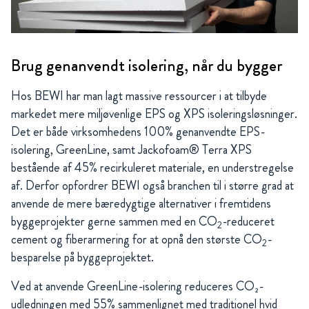
Brug genanvendt isolering, når du bygger
Hos BEWI har man lagt massive ressourcer i at tilbyde
markedet mere miljøvenlige EPS og XPS isoleringsløsninger.
Det er både virksomhedens 100% genanvendte EPS-
isolering, GreenLine, samt Jackofoam® Terra XPS
bestående af 45% recirkuleret materiale, en understregelse
af. Derfor opfordrer BEWI også branchen til i større grad at
anvende de mere bæredygtige alternativer i fremtidens
byggeprojekter gerne sammen med en CO
-reduceret
2
cement og fiberarmering for at opnå den største CO
-
2
besparelse på byggeprojektet.
Ved at anvende GreenLine-isolering reduceres CO₂-
udledningen med 55% sammenlignet med traditionel hvid