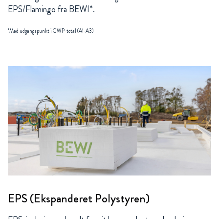
EPS/Flamingo fra BEWI*.
*Med udgangspunkt i GWP-total (A1-A3)
EPS (Ekspanderet Polystyren)