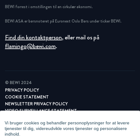
BEWI forrest i omstillingen til en cirkulær økonomi.
BEWI ASA er børsnoteret på Euronext Oslo Børs under ticker BEWI.
Find din kontaktperson
, eller mail os på
flamingo@bewi.com
.
© BEWI 2024
PRIVACY POLICY
COOKIE STATEMENT
NEWSLETTER PRIVACY POLICY
VIDEO SURVEILLANCE STATEMENT
WHISTLEBLOWING
Vi bruger cookies og behandler personoplysninger for at levere
COOKIE PRÆFERENCER
tjenester til dig, videreudvikle vores tjenester og personalisere
indhold.