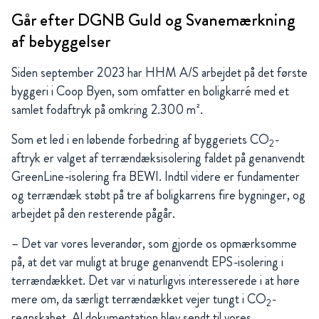
Går efter DGNB Guld og Svanemærkning
af bebyggelser
Siden september 2023 har HHM A/S arbejdet på det første
byggeri i Coop Byen, som omfatter en boligkarré med et
samlet fodaftryk på omkring 2.300 m².
Som et led i en løbende forbedring af byggeriets CO
-
2
aftryk er valget af terrændæksisolering faldet på genanvendt
GreenLine-isolering fra BEWI. Indtil videre er fundamenter
og terrændæk støbt på tre af boligkarrens fire bygninger, og
arbejdet på den resterende pågår.
– Det var vores leverandør, som gjorde os opmærksomme
på, at det var muligt at bruge genanvendt EPS-isolering i
terrændækket. Det var vi naturligvis interesserede i at høre
mere om, da særligt terrændækket vejer tungt i CO
-
2
regnskabet. Al dokumentation blev sendt til vores