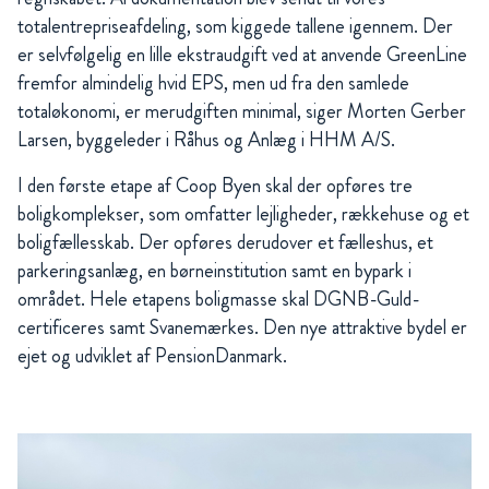
totalentrepriseafdeling, som kiggede tallene igennem. Der
er selvfølgelig en lille ekstraudgift ved at anvende GreenLine
fremfor almindelig hvid EPS, men ud fra den samlede
totaløkonomi, er merudgiften minimal, siger Morten Gerber
Larsen, byggeleder i Råhus og Anlæg i HHM A/S.
I den første etape af Coop Byen skal der opføres tre
boligkomplekser, som omfatter lejligheder, rækkehuse og et
boligfællesskab. Der opføres derudover et fælleshus, et
parkeringsanlæg, en børneinstitution samt en bypark i
området. Hele etapens boligmasse skal DGNB-Guld-
certificeres samt Svanemærkes. Den nye attraktive bydel er
ejet og udviklet af PensionDanmark.