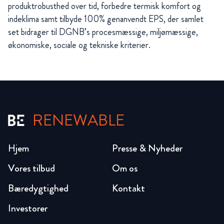
produktrobusthed over tid, forbedre termisk komfort og
indeklima samt tilbyde 100% genanvendt EPS, der samlet
set bidrager til DGNB’s procesmæssige, miljømæssige,
økonomiske, sociale og tekniske kriterier.
RENEWABLE
Hjem
Presse & Nyheder
Vores tilbud
Om os
Bæredygtighed
Kontakt
Investorer