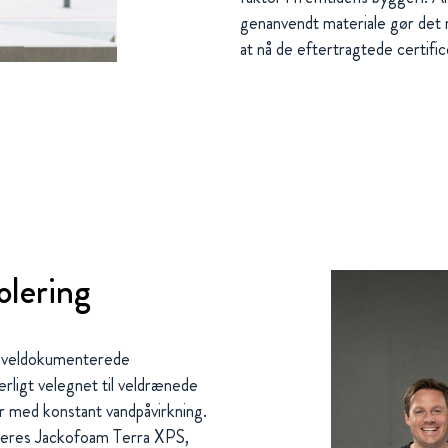
genanvendt materiale gør det m
at nå de eftertragtede certif
olering
d veldokumenterede
rligt velegnet til veldrænede
r med konstant vandpåvirkning.
 deres Jackofoam Terra XPS,