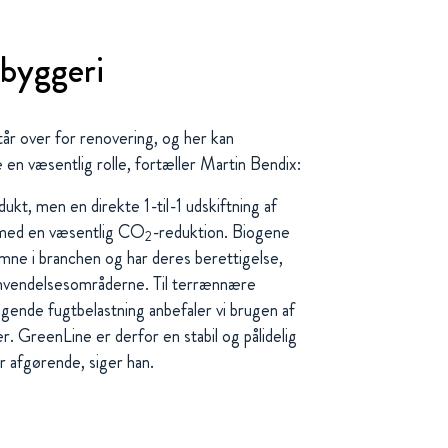
 byggeri
r over for renovering, og her kan
en væsentlig rolle, fortæller Martin Bendix:
ukt, men en direkte 1-til-1 udskiftning af
e med en væsentlig CO
-reduktion. Biogene
2
mne i branchen og har deres berettigelse,
 anvendelsesområderne. Til terrænnære
gende fugtbelastning anbefaler vi brugen af
. GreenLine er derfor en stabil og pålidelig
er afgørende, siger han.