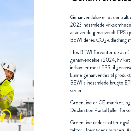
Genanvendelse er et centralt 
2023 indsamlede virksomhede
at anvende genanvendt EPS i 
BEWI deres CO
-udledning 
2
Hos BEWI forventer de at nå 
genanvendelse i 2024, hvilket 
indsamler mest EPS til genan
kunne genanvendes til produ
BEWI’s indsamlede brugte EPS
serien.
GreenLine er CE-mærket, og e
Declaration Portal (eller for
GreenLine understøtter også D
faktor i fremtidens byggeri. An