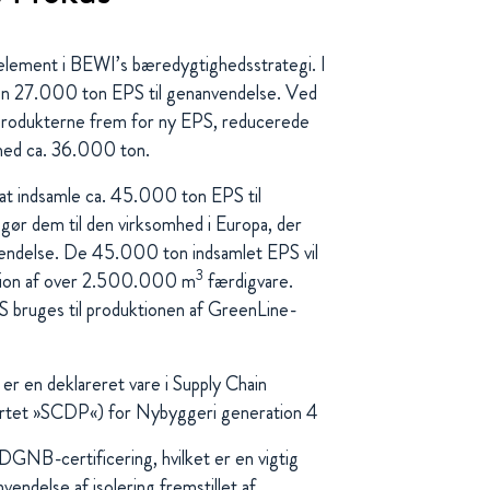
element i BEWI’s bæredygtighedsstrategi. I
n 27.000 ton EPS til genanvendelse. Ved
produkterne frem for ny EPS, reducerede
med ca. 36.000 ton.
at indsamle ca. 45.000 ton EPS til
gør dem til den virksomhed i Europa, der
vendelse. De 45.000 ton indsamlet EPS vil
3
ktion af over 2.500.000 m
færdigvare.
 bruges til produktionen af GreenLine-
r en deklareret vare i Supply Chain
kortet »SCDP«) for Nybyggeri generation 4
GNB-certificering, hvilket er en vigtig
vendelse af isolering fremstillet af