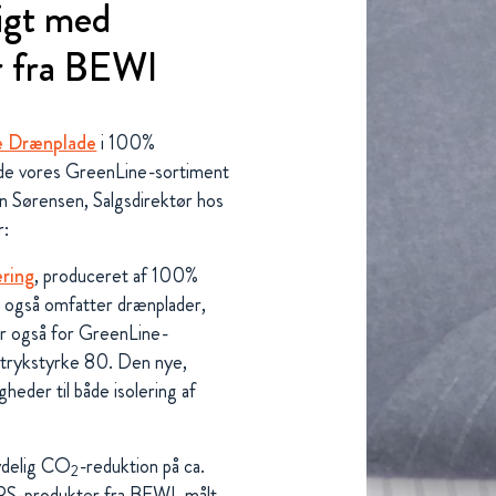
igt med
er fra BEWI
e Drænplade
i 100%
ide vores GreenLine-sortiment
n Sørensen, Salgsdirektør hos
r:
ering
, produceret af 100%
n også omfatter drænplader,
er også for GreenLine-
 i trykstyrke 80. Den nye,
heder til både isolering af
ydelig CO
-reduktion på ca.
2
PS-produkter fra BEWI, målt