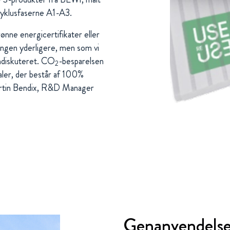
cyklusfaserne A1-A3.
nne energicertifikater eller
ingen yderligere, men som vi
omdiskuteret. CO
-besparelsen
2
ler, der består af 100%
Martin Bendix, R&D Manager
Genanvendelse 