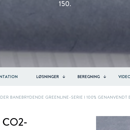
Circular
Acquisitions & investments
150.
RAW
NTATION
LØSNINGER
BEREGNING
VIDE
IDER BANEBRYDENDE GREENLINE-SERIE I 100% GENANVENDT 
r CO2-