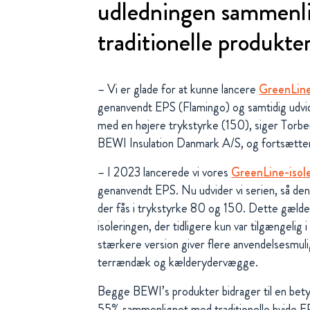
udledningen sammenl
traditionelle produkt
– Vi er glade for at kunne lancere
GreenLin
genanvendt EPS (Flamingo) og samtidig udv
med en højere trykstyrke (150), siger Torbe
BEWI Insulation Danmark A/S, og fortsætte
– I 2023 lancerede vi vores
GreenLine-isol
genanvendt EPS. Nu udvider vi serien, så de
der fås i trykstyrke 80 og 150. Dette gæld
isoleringen, der tidligere kun var tilgængelig
stærkere version giver flere anvendelsesmulig
terrændæk og kælderydervægge.
Begge BEWI’s produkter bidrager til en bet
55% sammenlignet med traditionelle hvide E