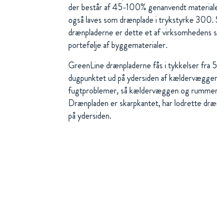
der består af 45-100% genanvendt material
også laves som drænplade i trykstyrke 30
drænpladerne er dette et af virksomhedens se
portefølje af byggematerialer.
GreenLine drænpladerne fås i tykkelser fra
dugpunktet ud på ydersiden af kældervæggen
fugtproblemer, så kældervæggen og rummen
Drænpladen er skarpkantet, har lodrette dræn
på ydersiden.