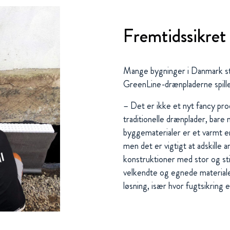
Fremtidssikret
Mange bygninger i Danmark stå
GreenLine-drænpladerne spille 
– Det er ikke et nyt fancy prod
traditionelle drænplader, bar
byggematerialer er et varmt e
men det er vigtigt at adskille
konstruktioner med stor og sti
velkendte og egnede materialer
løsning, især hvor fugtsikring 