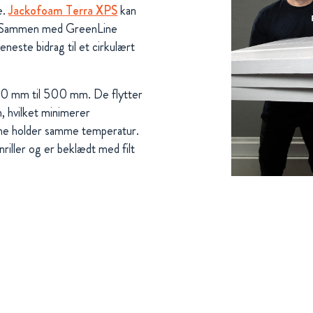
e.
Jackofoam Terra XPS
kan
0. Sammen med GreenLine
neste bidrag til et cirkulært
 50 mm til 500 mm. De flytter
, hvilket minimerer
e holder samme temperatur.
riller og er beklædt med filt