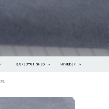
O
BÆREDYGTIGHED
NYHEDER
EPS