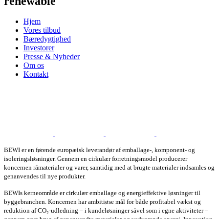
renewable
Hjem
Vores tilbud
Bæredygtighed
Investorer
Presse & Nyheder
Om os
Kontakt
BEWI er en førende europæisk leverandør af emballage-, komponent- og
isoleringsløsninger. Gennem en cirkulær forretningsmodel producerer
koncernen råmaterialer og varer, samtidig med at brugte materialer indsamles og
genanvendes til nye produkter.
BEWIs kerneområde er cirkulær emballage og energieffektive løsninger til
byggebranchen. Koncernen har ambitiøse mål for både profitabel vækst og
reduktion af CO₂-udledning – i kundeløsninger såvel som i egne aktiviteter –