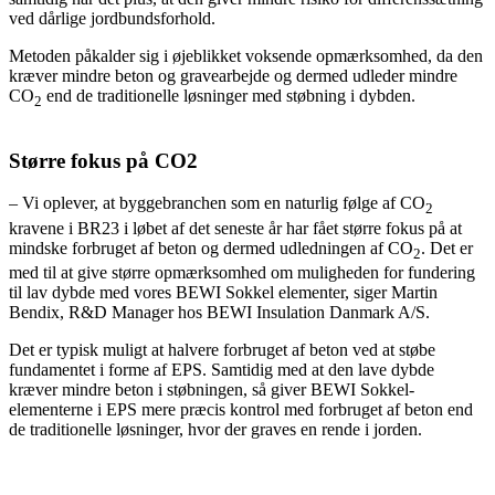
ved dårlige jordbundsforhold.
Metoden påkalder sig i øjeblikket voksende opmærksomhed, da den
kræver mindre beton og gravearbejde og dermed udleder mindre
CO
end de traditionelle løsninger med støbning i dybden.
2
Større fokus på CO2
– Vi oplever, at byggebranchen som en naturlig følge af CO
2
kravene i BR23 i løbet af det seneste år har fået større fokus på at
mindske forbruget af beton og dermed udledningen af CO
. Det er
2
med til at give større opmærksomhed om muligheden for fundering
til lav dybde med vores BEWI Sokkel elementer, siger Martin
Bendix, R&D Manager hos BEWI Insulation Danmark A/S.
Det er typisk muligt at halvere forbruget af beton ved at støbe
fundamentet i forme af EPS. Samtidig med at den lave dybde
kræver mindre beton i støbningen, så giver BEWI Sokkel-
elementerne i EPS mere præcis kontrol med forbruget af beton end
de traditionelle løsninger, hvor der graves en rende i jorden.