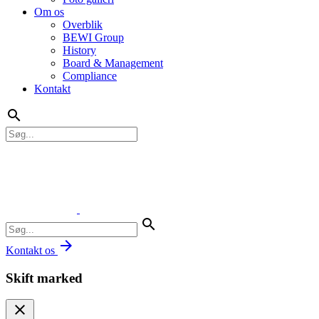
Om os
Overblik
BEWI Group
History
Board & Management
Compliance
Kontakt
search
search
arrow_forward
Kontakt os
Skift marked
close