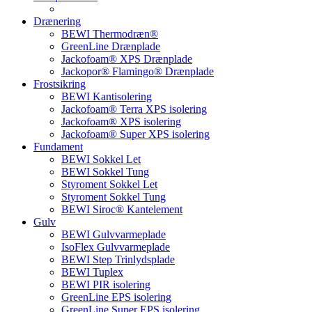
Drænering
BEWI Thermodræn®
GreenLine Drænplade
Jackofoam® XPS Drænplade
Jackopor® Flamingo® Drænplade
Frostsikring
BEWI Kantisolering
Jackofoam® Terra XPS isolering
Jackofoam® XPS isolering
Jackofoam® Super XPS isolering
Fundament
BEWI Sokkel Let
BEWI Sokkel Tung
Styroment Sokkel Let
Styroment Sokkel Tung
BEWI Siroc® Kantelement
Gulv
BEWI Gulvvarmeplade
IsoFlex Gulvvarmeplade
BEWI Step Trinlydsplade
BEWI Tuplex
BEWI PIR isolering
GreenLine EPS isolering
GreenLine Super EPS isolering