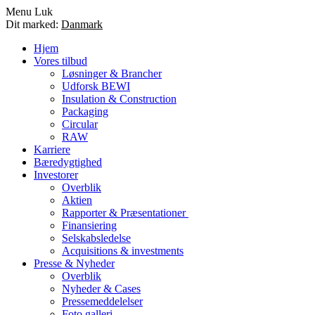
Menu
Luk
Dit marked:
Danmark
Hjem
Vores tilbud
Løsninger & Brancher
Udforsk BEWI
Insulation & Construction
Packaging
Circular
RAW
Karriere
Bæredygtighed
Investorer
Overblik
Aktien
Rapporter & Præsentationer
Finansiering
Selskabsledelse
Acquisitions & investments
Presse & Nyheder
Overblik
Nyheder & Cases
Pressemeddelelser
Foto galleri