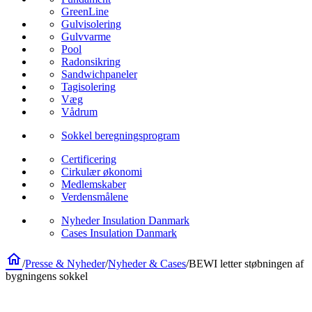
GreenLine
Gulvisolering
Gulvvarme
Pool
Radonsikring
Sandwichpaneler
Tagisolering
Væg
Vådrum
Sokkel beregningsprogram
Certificering
Cirkulær økonomi
Medlemskaber
Verdensmålene
Nyheder Insulation Danmark
Cases Insulation Danmark
home
/
Presse & Nyheder
/
Nyheder & Cases
/
BEWI letter støbningen af
bygningens sokkel