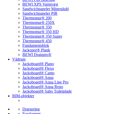
BEWI XPS Varmvæg
Sandwichpaneler Mineraluld
Sandwichpaneler PIR
Thermomur® 200
Thermomur® 250X
Thermomur® 350
Thermomur® 350 HD
Thermomur® 350 Super
Thermomur® 450
Fundamentsblok
Jackopor® Plank
BEWI Drainpro®
Vådrum
Jackoboard® Plano
Jackoboard® Flexo
Jackoboard® Canto
Jackoboard® Aqua
Jackoboard® Aqua Line Pro
Jackoboard® Aqua Reno
Jackoboard® Sabo Toiletplade
BIM-objekter
Drænering
Fundament