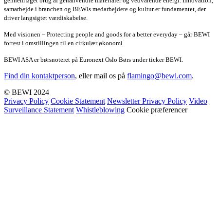
gennem øget brug af genanvendte materialer og vedvarende energi. Innovation,
samarbejde i branchen og BEWIs medarbejdere og kultur er fundamentet, der
driver langsigtet værdiskabelse.
Med visionen – Protecting people and goods for a better everyday – går BEWI
forrest i omstillingen til en cirkulær økonomi.
BEWI ASA er børsnoteret på Euronext Oslo Børs under ticker BEWI.
Find din kontaktperson
, eller mail os på
flamingo@bewi.com
.
© BEWI 2024
Privacy Policy
Cookie Statement
Newsletter Privacy Policy
Video
Surveillance Statement
Whistleblowing
Cookie præferencer