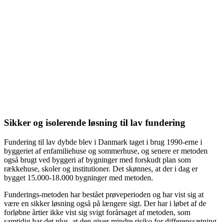
Sikker og isolerende løsning til lav fundering
Fundering til lav dybde blev i Danmark taget i brug 1990-erne i
byggeriet af enfamiliehuse og sommerhuse, og senere er metoden
også brugt ved byggeri af bygninger med forskudt plan som
rækkehuse, skoler og institutioner. Det skønnes, at der i dag er
bygget 15.000-18.000 bygninger med metoden.
Funderings-metoden har bestået prøveperioden og har vist sig at
være en sikker løsning også på længere sigt. Der har i løbet af de
forløbne årtier ikke vist sig svigt forårsaget af metoden, som
samtidig har det plus, at den giver mindre risiko for differenssætning