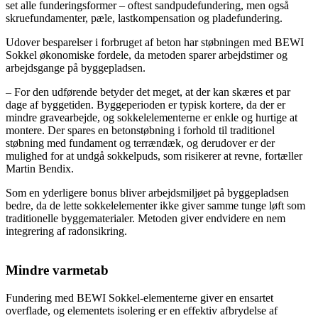
set alle funderingsformer – oftest sandpudefundering, men også
skruefundamenter, pæle, lastkompensation og pladefundering.
Udover besparelser i forbruget af beton har støbningen med BEWI
Sokkel økonomiske fordele, da metoden sparer arbejdstimer og
arbejdsgange på byggepladsen.
– For den udførende betyder det meget, at der kan skæres et par
dage af byggetiden. Byggeperioden er typisk kortere, da der er
mindre gravearbejde, og sokkelelementerne er enkle og hurtige at
montere. Der spares en betonstøbning i forhold til traditionel
støbning med fundament og terrændæk, og derudover er der
mulighed for at undgå sokkelpuds, som risikerer at revne, fortæller
Martin Bendix.
Som en yderligere bonus bliver arbejdsmiljøet på byggepladsen
bedre, da de lette sokkelelementer ikke giver samme tunge løft som
traditionelle byggematerialer. Metoden giver endvidere en nem
integrering af radonsikring.
Mindre varmetab
Fundering med BEWI Sokkel-elementerne giver en ensartet
overflade, og elementets isolering er en effektiv afbrydelse af