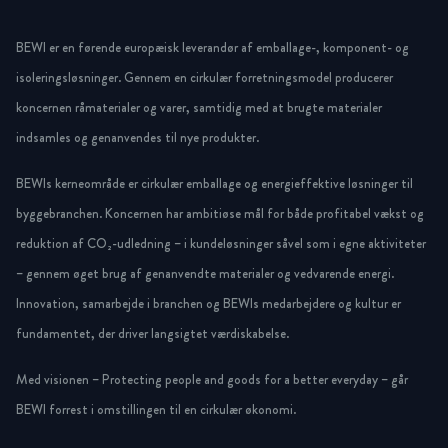
BEWI er en førende europæisk leverandør af emballage-, komponent- og
isoleringsløsninger. Gennem en cirkulær forretningsmodel producerer
koncernen råmaterialer og varer, samtidig med at brugte materialer
indsamles og genanvendes til nye produkter.
BEWIs kerneområde er cirkulær emballage og energieffektive løsninger til
byggebranchen. Koncernen har ambitiøse mål for både profitabel vækst og
reduktion af CO₂-udledning – i kundeløsninger såvel som i egne aktiviteter
– gennem øget brug af genanvendte materialer og vedvarende energi.
Innovation, samarbejde i branchen og BEWIs medarbejdere og kultur er
fundamentet, der driver langsigtet værdiskabelse.
Med visionen – Protecting people and goods for a better everyday – går
BEWI forrest i omstillingen til en cirkulær økonomi.