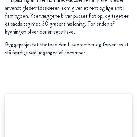
Til tilpasning af Thermomur®-klodserne har Palle Nielsen
anvendt glødetrådsskærer, som giver et rent og lige snit i
flamingoen. Ydervæggene bliver pudset flot op, og taget er
et saddeltag med 30 graders hældning. For enden af
bygningen bliver der anlagte have.
Byggeprojektet startede den 1. september og forventes at
stå færdigt ved udgangen af december.