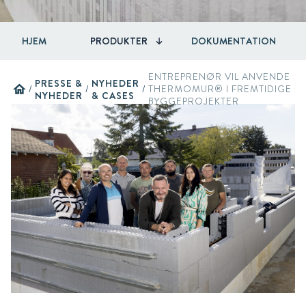
HJEM
PRODUKTER
DOKUMENTATION
ENTREPRENØR VIL ANVENDE
PRESSE &
NYHEDER
home
/
/
/
THERMOMUR® I FREMTIDIGE
NYHEDER
& CASES
BYGGEPROJEKTER