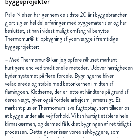
byggeprojekter
Palle Nielsen har gennem de sidste 20 år i byggebranchen
gjort sig en hel del erfaringer med byggematerialer og har
besluttet, at han i videst muligt omfang vil benytte
Thermomur® til opbygning af ydervægge i fremtidige
byggeprojekter:
– Med Thermomur® kan jeg opføre råhuset markant
hurtigere end ved traditionelle metoder. Udover hastigheden
byder systemet på flere fordele. Bygningerne bliver
velisolerede og stabile med betonkernen i midten af
flamingoen. Klodserne, der er lette at håndtere på grund af
deres vægt, giver også fordele arbejdsmiljømæssigt. Et
markant plus er Thermomurs lave fugtoptag, som tillader os
at bygge under alle vejrforhold. Vi kan hurtigt etablere hele
klimaskærmen, og dermed få lukket bygningen af ret tidligt i
processen. Dette gavner især vores selvbyggere, som