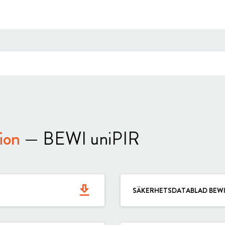
ion
— BEWI uniPIR
get_app
SÄKERHETSDATABLAD BEWI