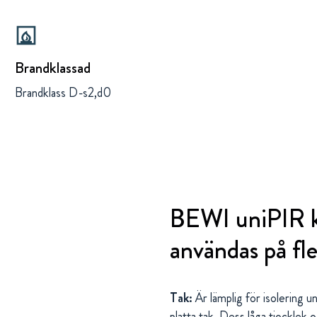
fireplace
Brandklassad
Brandklass D-s2,d0
BEWI uniPIR k
användas på fle
Tak:
Är lämplig för isolering u
platta tak. Dess låga tjocklek 