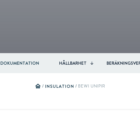
Automotive & Components
Acquisitions & investments
RAW
DOKUMENTATION
HÅLLBARHET
BERÄKNINGSVE
home
/
INSULATION
/
BEWI UNIPIR