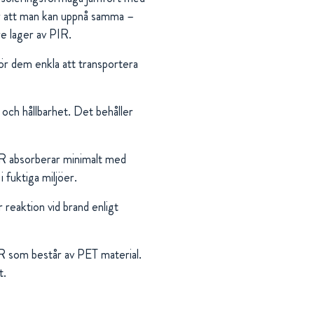
är att man kan uppnå samma –
re lager av PIR.
 gör dem enkla att transportera
 och hållbarhet. Det behåller
 absorberar minimalt med
 i fuktiga miljöer.
 reaktion vid brand enligt
R som består av PET material.
t.