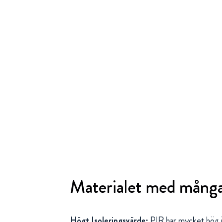
Materialet med många
Högt Isoleringsvärde:
PIR har mycket hög i