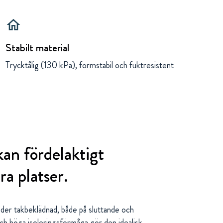
home
Stabilt material
Trycktålig (130 kPa), formstabil och fuktresistent
an fördelaktigt
ra platser.
nder takbeklädnad, både på sluttande och
och höga isoleringsförmåga gör den idealisk