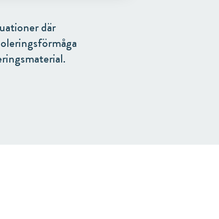
tuationer där
soleringsförmåga
eringsmaterial.