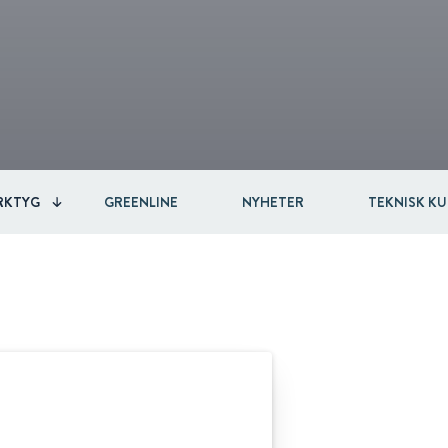
RKTYG
GREENLINE
NYHETER
TEKNISK K