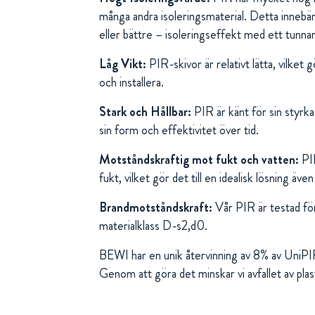
många andra isoleringsmaterial. Detta inneb
eller bättre – isoleringseffekt med ett tunna
Låg Vikt:
PIR-skivor är relativt lätta, vilket
och installera.
Stark och Hållbar:
PIR är känt för sin styrka
sin form och effektivitet över tid.
Motståndskraftig mot fukt och vatten:
PIR
fukt, vilket gör det till en idealisk lösning även
Brandmotståndskraft:
Vår PIR är testad för
materialklass D-s2,d0.
BEWI har en unik återvinning av 8% av UniPI
Genom att göra det minskar vi avfallet av plas