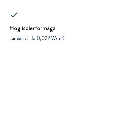
check
Hög isolerförmåga
Lambdavärde 0,022 W/mK