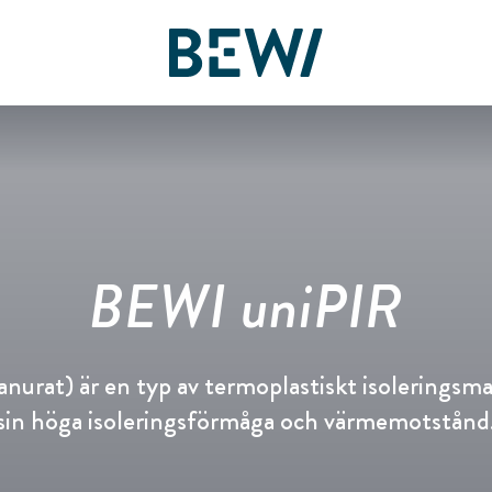
Lösningar & Branscher
Översikt
Översikt
Översikt
Aktien
Artiklar & Kundcase
History
BEWI uniPIR
UPPTÄCK BEWI
Rapporter & Presentationer
Pressmeddelanden
Compliance
Insulation & Construction
Finansiering
Pressbilder
Board & Management
anurat) är en typ av termoplastiskt isoleringsmat
sin höga isoleringsförmåga och värmemotstånd
Packaging
Bolagsstyrning