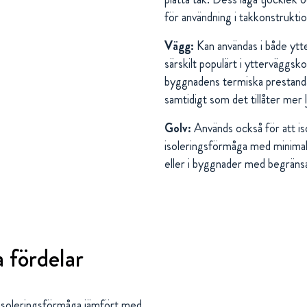
för användning i takkonstrukti
Vägg:
Kan användas i både ytt
särskilt populärt i ytterväggsko
byggnadens termiska prestand
samtidigt som det tillåter mer l
Golv:
Används också för att isol
isoleringsförmåga med minimal 
eller i byggnader med begränsa
 fördelar
soleringsförmåga jämfört med