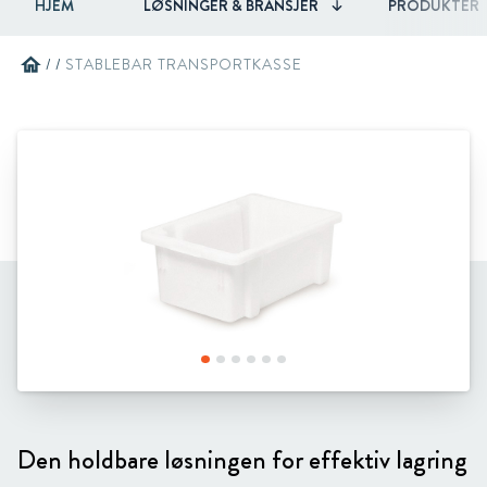
HJEM
LØSNINGER & BRANSJER
PRODUKTER
home
/
/
STABLEBAR TRANSPORTKASSE
Den holdbare løsningen for effektiv lagring