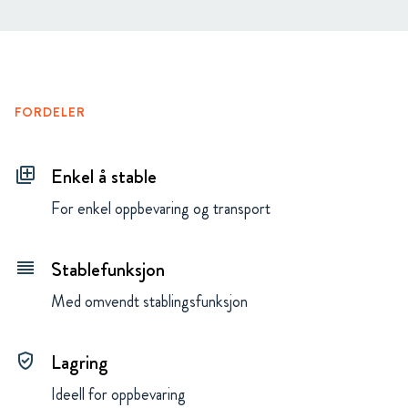
FORDELER
Enkel å stable
queue
For enkel oppbevaring og transport
Stablefunksjon
reorder
Med omvendt stablingsfunksjon
Lagring
gpp_good
Ideell for oppbevaring