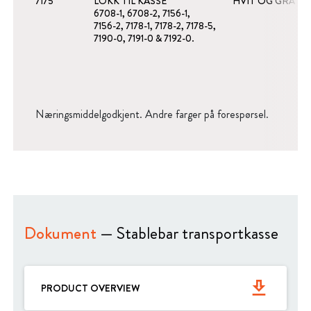
7175
LOKK TIL KASSE
HVIT OG GRÅ
6708-1, 6708-2, 7156-1,
7156-2, 7178-1, 7178-2, 7178-5,
7190-0, 7191-0 & 7192-0.
Næringsmiddelgodkjent. Andre farger på forespørsel.
Dokument
— Stablebar transportkasse
get_app
PRODUCT OVERVIEW