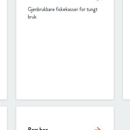
Circular
Acquisitions & investments
Gjenbrukbare fiskekasser for tungt 
bruk
Automotive & Components
RAW
Pers box