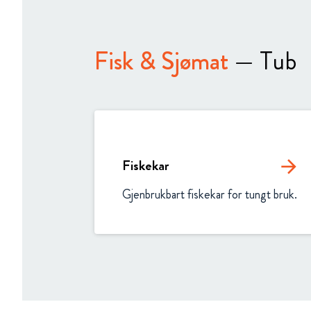
Fisk & Sjømat
— Tub
Fiskekar
arrow_forward
Gjenbrukbart fiskekar for tungt bruk.