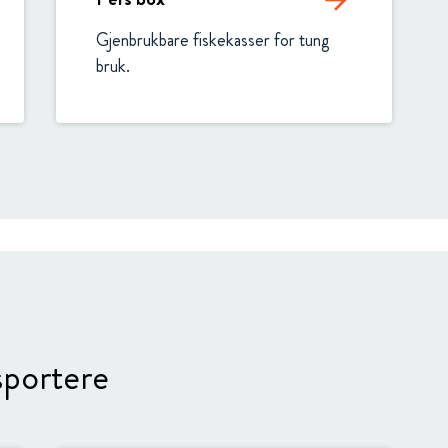
arrow_forward
Gjenbrukbare fiskekasser for tung 
bruk.
portere