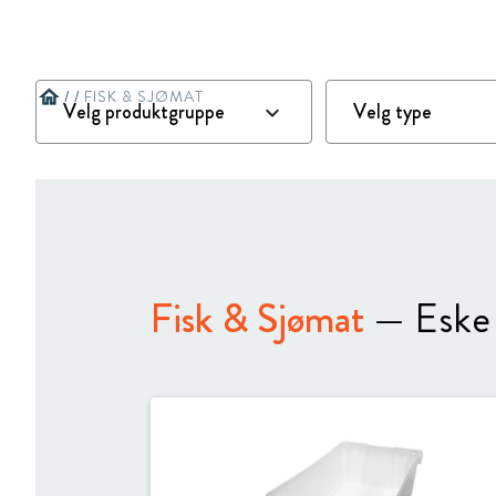
Meny
Current market:
Norge
home
/
/
FISK & SJØMAT
Fisk & Sjømat
— Eske