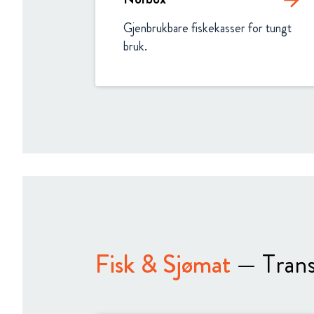
arrow_forward
Gjenbrukbare fiskekasser for tungt 
bruk.
Fisk & Sjømat
— Trans