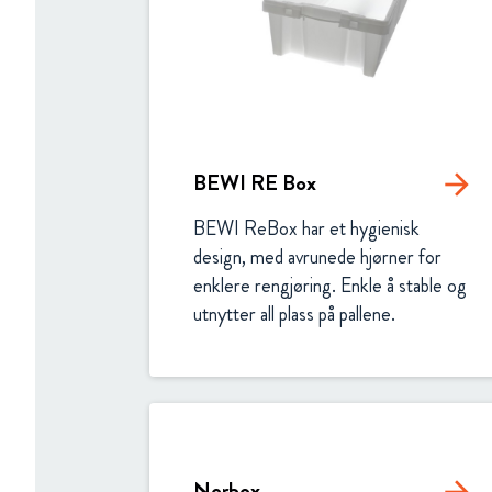
BEWI RE Box
arrow_forward
BEWI ReBox har et hygienisk 
design, med avrunede hjørner for 
enklere rengjøring. Enkle å stable og 
utnytter all plass på pallene.
Norbox