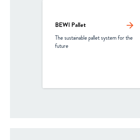
BEWI Pallet
arrow_forward
The sustainable pallet system for the 
future