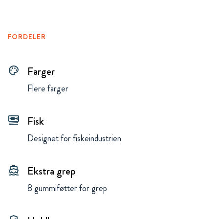
FORDELER
Farger
palette
Flere farger
Fisk
set_meal
Designet for fiskeindustrien
Ekstra grep
directions_boat
8 gummiføtter for grep