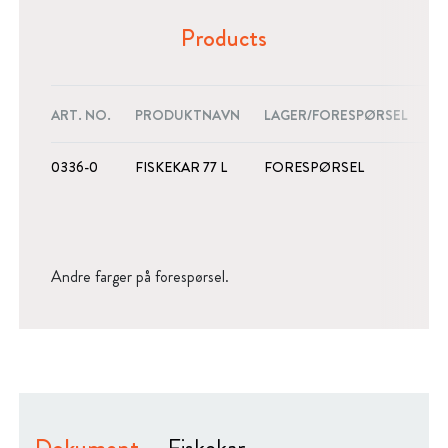
Products
ART. NO.
PRODUKTNAVN
LAGER/FORESPØRSEL
YT
0336-0
FISKEKAR 77 L
FORESPØRSEL
ND
Andre farger på forespørsel.