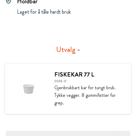
Holdbar
gpp_good
Laget for å tåle hardt bruk
Utvalg
-
FISKEKAR 77 L
0336-0
Gjenbrukbart kar for tungt bruk.
Tykke vegger. 8 gummiføtter for
grep.