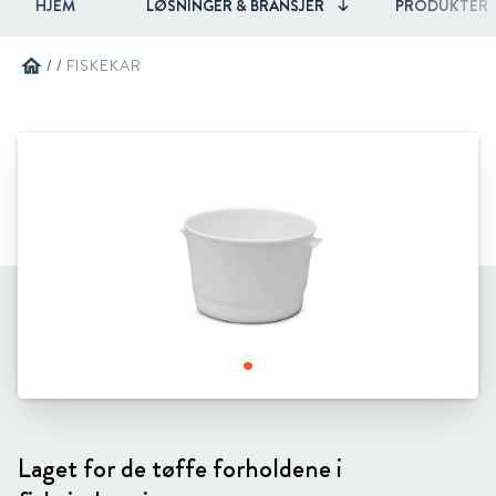
HJEM
LØSNINGER & BRANSJER
PRODUKTER
home
/
/
FISKEKAR
Laget for de tøffe forholdene i