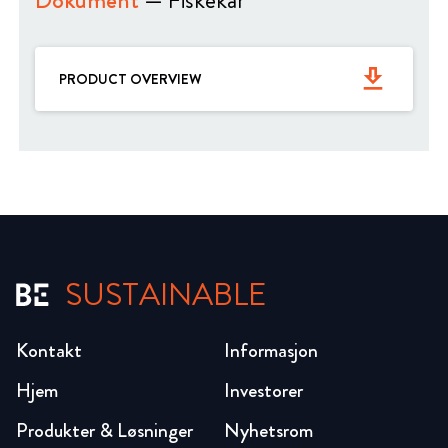
Dokument
— Fiskekar
get_app
PRODUCT OVERVIEW
SUSTAINABLE
Kontakt
Informasjon
Hjem
Investorer
Produkter & Løsninger
Nyhetsrom