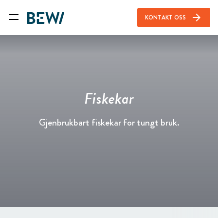
arrow_forward
KONTAKT OSS
Fiskekar
Gjenbrukbart fiskekar for tungt bruk.