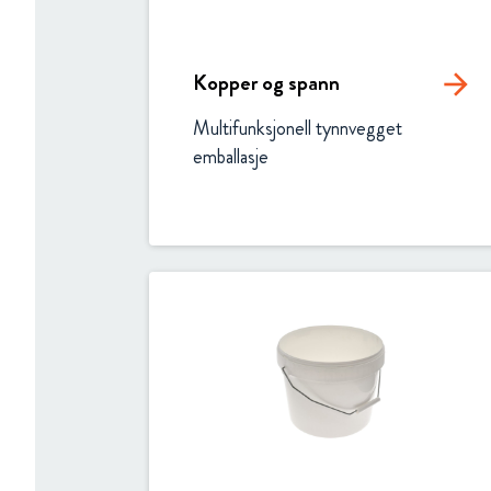
Kopper og spann
arrow_forward
Multifunksjonell tynnvegget 
emballasje