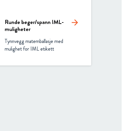
Runde beger/spann IML-
arrow_forward
muligheter
Tynnvegg matemballasje med 
mulighet for IML etikett