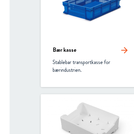
Bær kasse
arrow_forward
Stablebar transportkasse for 
bærindustrien.