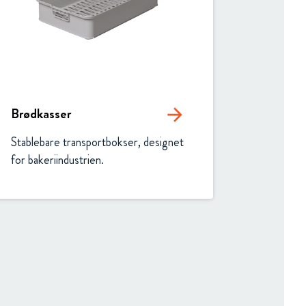
Brødkasser
arrow_forward
Stablebare transportbokser, designet 
for bakeriindustrien.