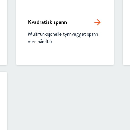
Kvadratisk spann
arrow_forward
Multifunksjonelle tynnvegget spann 
med håndtak