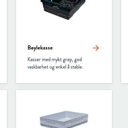
Circular
Acquisitions & investments
Automotive & Components
RAW
Bøylekasse
arrow_forward
Kasser med mykt grep, god 
vaskbarhet og enkel å stable.