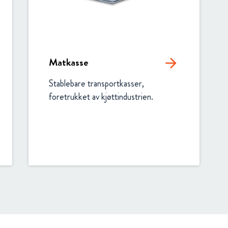
Matkasse
arrow_forward
Stablebare transportkasser, 
foretrukket av kjøttindustrien.