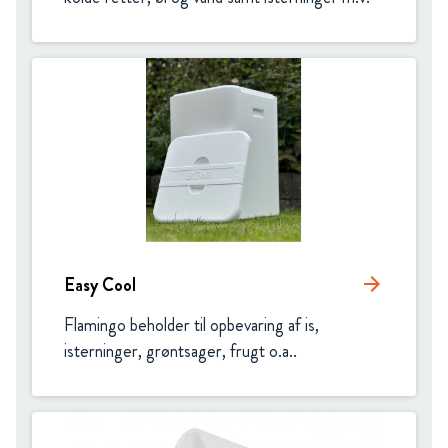
Easy Cool
arrow_forward
Flamingo beholder til opbevaring af is, 
isterninger, grøntsager, frugt o.a..