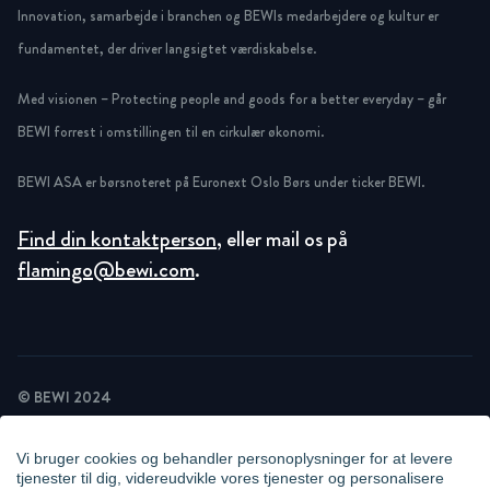
Innovation, samarbejde i branchen og BEWIs medarbejdere og kultur er
fundamentet, der driver langsigtet værdiskabelse.
Med visionen – Protecting people and goods for a better everyday – går
BEWI forrest i omstillingen til en cirkulær økonomi.
BEWI ASA er børsnoteret på Euronext Oslo Børs under ticker BEWI.
Find din kontaktperson
, eller mail os på
flamingo@bewi.com
.
© BEWI 2024
PRIVACY POLICY
COOKIE STATEMENT
Vi bruger cookies og behandler personoplysninger for at levere
NEWSLETTER PRIVACY POLICY
tjenester til dig, videreudvikle vores tjenester og personalisere