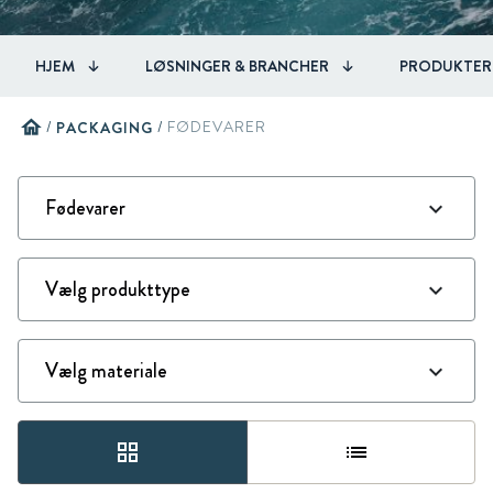
HJEM
LØSNINGER & BRANCHER
PRODUKTER
home
/
PACKAGING
/
FØDEVARER
grid_view
list