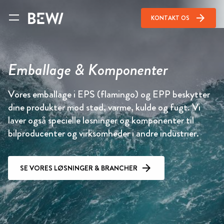
arrow_forward
KONTAKT OS
Emballage & Komponenter
Vores emballage i EPS (flamingo) og EPP beskytter
dine produkter mod stød, varme, kulde og fugt. Vi
laver også specielle løsninger og komponenter til
bilproducenter og virksomheder i andre industrier.
SE VORES LØSNINGER & BRANCHER