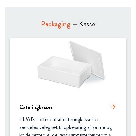
Packaging
— Kasse
Cateringkasser
arrow_forward
BEWI's sortiment af cateringkasser er 
særdeles velegnet til opbevaring af varme og 
kolde retter, øl og vand samt isterninger m.v.