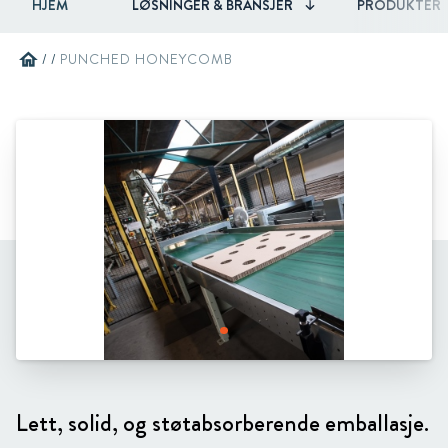
HJEM
LØSNINGER & BRANSJER
PRODUKTER
home
/
/
PUNCHED HONEYCOMB
Lett, solid, og støtabsorberende emballasje.