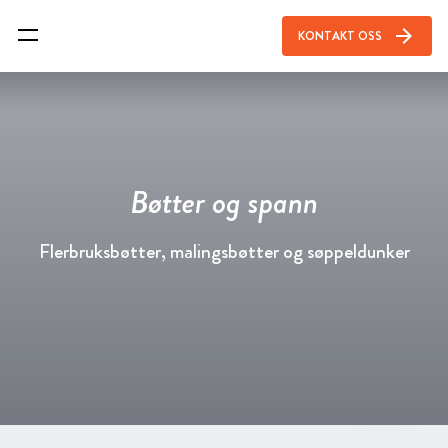
arrow_forward
KONTAKT OSS
Bøtter og spann
Flerbruksbøtter, malingsbøtter og søppeldunker