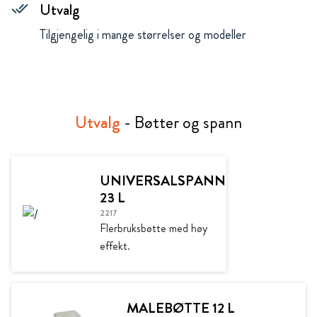
Utvalg
done_all
Tilgjengelig i mange størrelser og modeller
Utvalg
- Bøtter og spann
UNIVERSALSPANN
23 L
2217
Flerbruksbøtte med høy
effekt.
MALEBØTTE 12 L