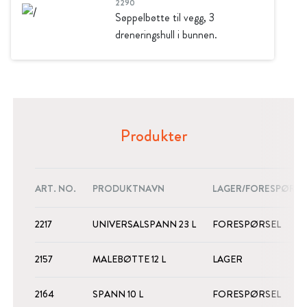
2290
Søppelbøtte til vegg, 3
dreneringshull i bunnen.
Produkter
ART. NO.
PRODUKTNAVN
LAGER/FORESPØRSE
2217
UNIVERSALSPANN 23 L
FORESPØRSEL
2157
MALEBØTTE 12 L
LAGER
2164
SPANN 10 L
FORESPØRSEL