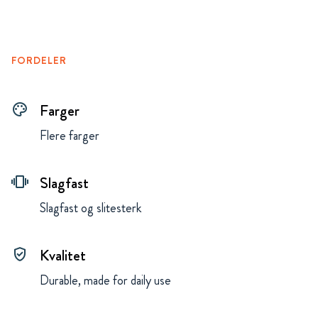
FORDELER
Farger
palette
Flere farger
Slagfast
vibration
Slagfast og slitesterk
Kvalitet
gpp_good
Durable, made for daily use