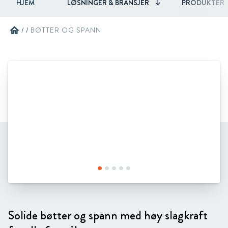
HJEM
LØSNINGER & BRANSJER
PRODUKTER
home
/
/
BØTTER OG SPANN
Solide bøtter og spann med høy slagkraft