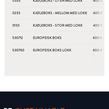
0333
KJØLEBOKS - LITEN MED LOKK
400 X 300
0233
KJØLEBOKS - MELLOM MED LOKK
400 X 300
0133
KJØLEBOKS - STOR MED LOKK
400 X 300
530712
EUROPEISK BOKS
600 X 400
530760
EUROPEISK BOKS LOKK
600 X 400