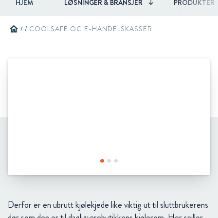
HJEM
LØSNINGER & BRANSJER
PRODUKTER
home
/
/
COOLSAFE OG E-HANDELSKASSER
Derfor er en ubrutt kjølekjede like viktig ut til sluttbrukerens
dør som den er til dagligvarebutikkens kjølerom. Her spiller