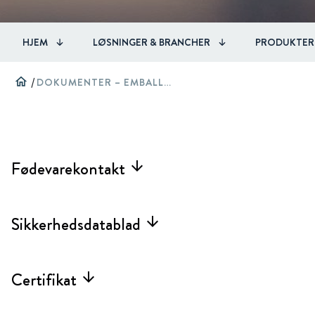
HJEM
LØSNINGER & BRANCHER
PRODUKTER
home
/
DOKUMENTER – EMBALLAGE
Fødevarekontakt
arrow_forward
Sikkerhedsdatablad
arrow_forward
Certifikat
arrow_forward