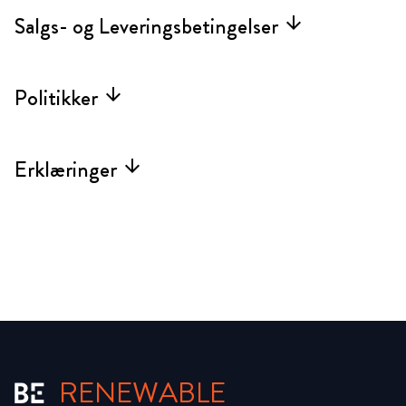
Salgs- og Leveringsbetingelser
arrow_forward
Politikker
arrow_forward
Erklæringer
arrow_forward
RENEWABLE