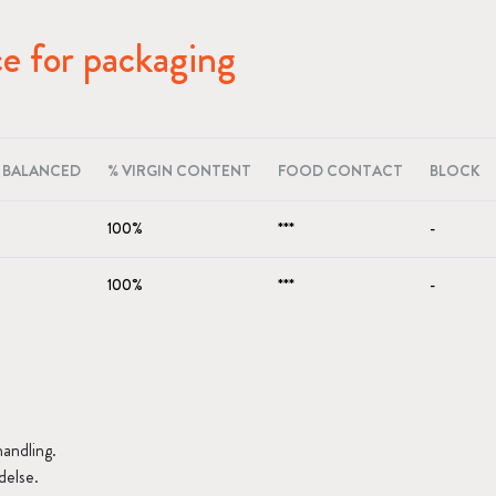
e for packaging
 BALANCED
% VIRGIN CONTENT
FOOD CONTACT
BLOCK
100%
***
-
100%
***
-
andling.
delse.