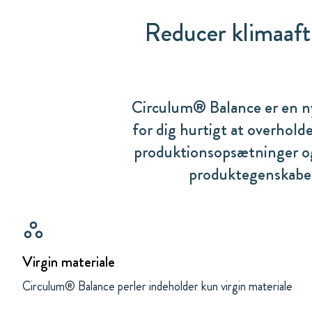
Reducer klimaaft
Circulum® Balance er en ny
for dig hurtigt at overho
produktionsopsætninger og
produktegenskaber.
workspaces
Virgin materiale
Circulum® Balance perler indeholder kun virgin materiale