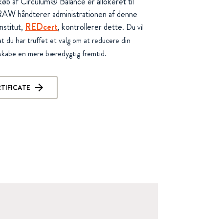
 køb af Circulum® Balance er allokeret til
AW håndterer administrationen af denne
nstitut,
REDcert
, kontrollerer dette
. Du vil
at du har truffet et valg om at reducere din
 skabe en mere bæredygtig fremtid.
TIFICATE