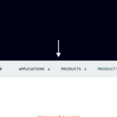
Circular
Acquisitions & investments
RAW
®
APPLICATIONS
PRODUCTS
PRODUCT 