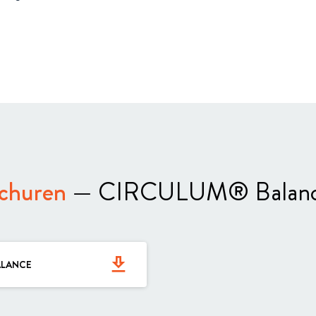
churen
— CIRCULUM® Balan
get_app
ALANCE