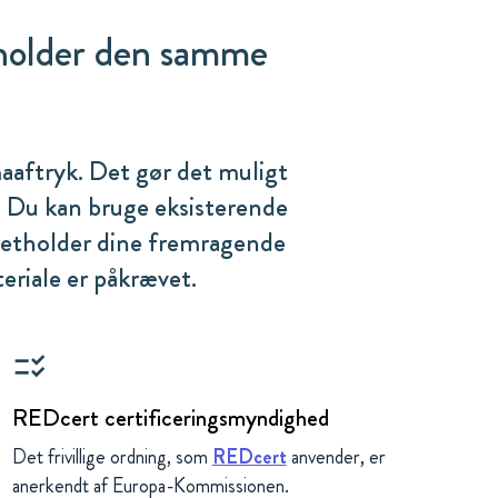
tholder den samme
aaftryk. Det gør det muligt
 Du kan bruge eksisterende
retholder dine fremragende
eriale er påkrævet.
checklist_rtl
REDcert certificeringsmyndighed
Det frivillige ordning, som
REDcert
anvender, er
anerkendt af Europa-Kommissionen.