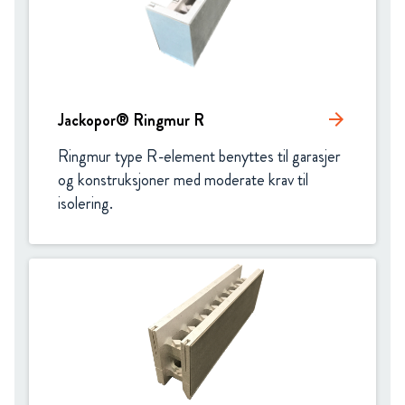
Jackopor® Ringmur R
arrow_forward
Ringmur type R-element benyttes til garasjer 
og konstruksjoner med moderate krav til 
isolering.