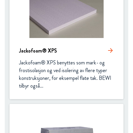
Jackofoam® XPS
arrow_forward
Jackofoam® XPS benyttes som mark- og 
frostisolasjon og ved isolering av flere typer 
konstruksjoner, for eksempel flate tak. BEWI 
tilbyr også...