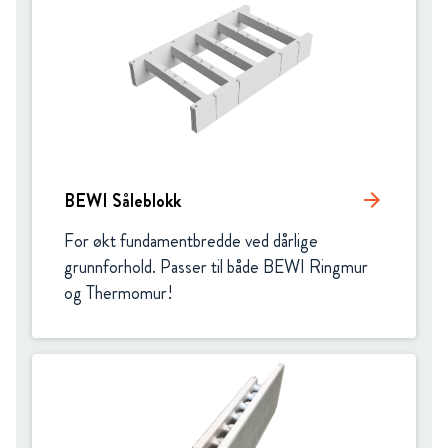
BEWI Såleblokk
arrow_forward
For økt fundamentbredde ved dårlige 
grunnforhold. Passer til både BEWI Ringmur 
og Thermomur! 