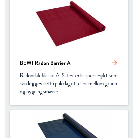
BEWI Radon Barrier A
arrow_forward
Radonduk klasse A. Slitesterkt sperresjikt som 
kan legges rett i pukklaget, eller mellom grunn 
og bygningsmasse.