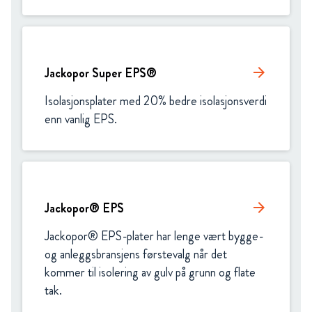
Jackopor Super EPS®
arrow_forward
Isolasjonsplater med 20% bedre isolasjonsverdi 
enn vanlig EPS. 
Jackopor® EPS
arrow_forward
Jackopor® EPS-plater har lenge vært bygge- 
og anleggsbransjens førstevalg når det 
kommer til isolering av gulv på grunn og flate 
tak.