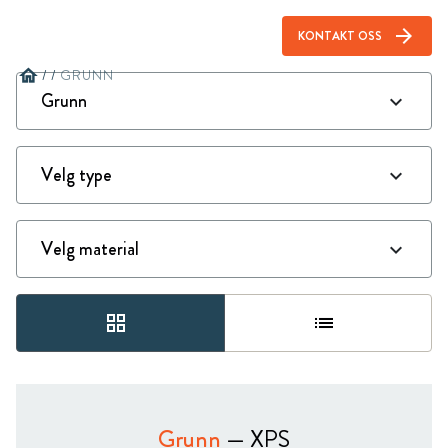
arrow_forward
KONTAKT OSS
home
/
/
GRUNN
grid_view
list
Grunn
— XPS