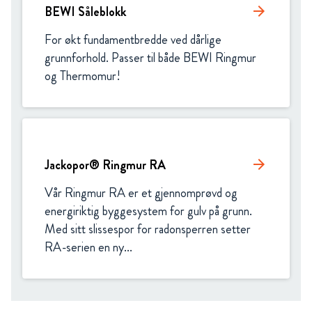
BEWI Såleblokk
arrow_forward
For økt fundamentbredde ved dårlige 
grunnforhold. Passer til både BEWI Ringmur 
og Thermomur! 
Jackopor® Ringmur RA
arrow_forward
Vår Ringmur RA er et gjennomprøvd og 
energiriktig byggesystem for gulv på grunn. 
Med sitt slissespor for radonsperren setter 
RA-serien en ny...