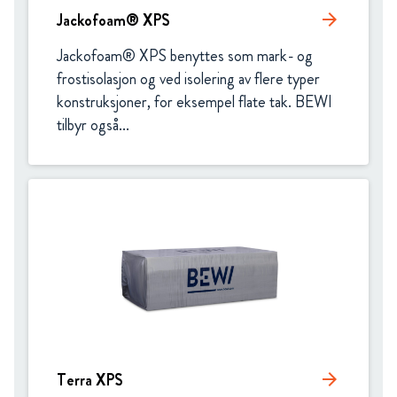
Jackofoam® XPS
arrow_forward
Jackofoam® XPS benyttes som mark- og 
frostisolasjon og ved isolering av flere typer 
konstruksjoner, for eksempel flate tak. BEWI 
tilbyr også...
Terra XPS
arrow_forward