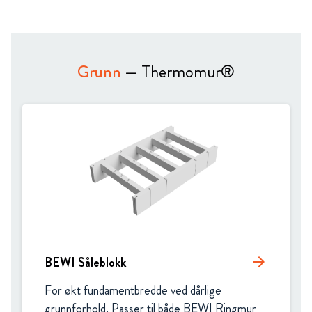
Grunn
— Thermomur®
BEWI Såleblokk
arrow_forward
For økt fundamentbredde ved dårlige 
grunnforhold. Passer til både BEWI Ringmur 