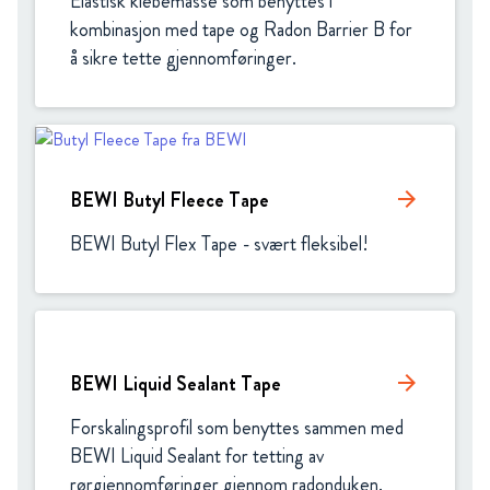
Elastisk klebemasse som benyttes i 
kombinasjon med tape og Radon Barrier B for 
å sikre tette gjennomføringer.
BEWI Butyl Fleece Tape
arrow_forward
BEWI Butyl Flex Tape - svært fleksibel!
BEWI Liquid Sealant Tape
arrow_forward
Forskalingsprofil som benyttes sammen med 
BEWI Liquid Sealant for tetting av 
rørgjennomføringer gjennom radonduken.