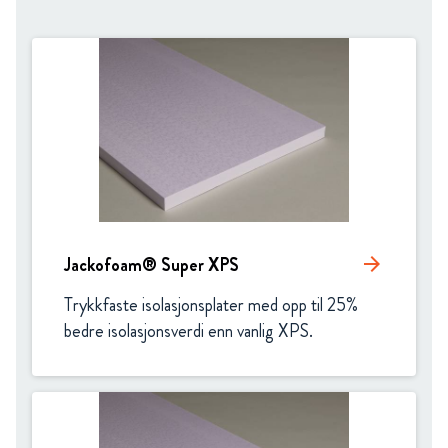
Jackofoam® Super XPS
arrow_forward
Trykkfaste isolasjonsplater med opp til 25% 
bedre isolasjonsverdi enn vanlig XPS.