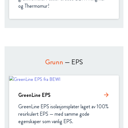
og Thermomur! 
Grunn
— EPS
GreenLine EPS
arrow_forward
GreenLine EPS isolasjonsplater laget av 100% 
resirkulert EPS — med samme gode 
egenskaper som vanlig EPS.