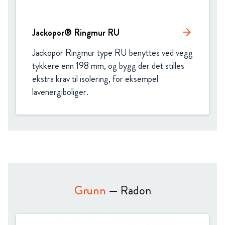
Jackopor® Ringmur RU
arrow_forward
Jackopor Ringmur type RU benyttes ved vegg 
tykkere enn 198 mm, og bygg der det stilles 
ekstra krav til isolering, for eksempel 
lavenergiboliger. 
Grunn
— Radon