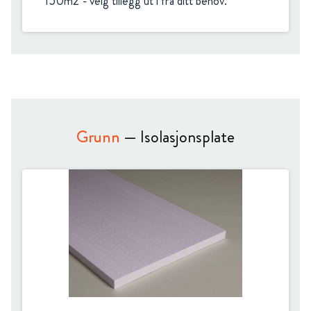
150m2 - velg tillegg ut i fra ditt behov.
Grunn
— Isolasjonsplate