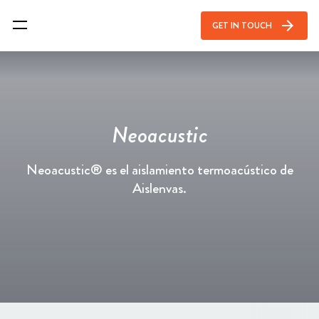
arrow_forward
GET IN TOUCH
Neoacustic
Neoacustic® es el aislamiento termoacústico de
Aislenvas.