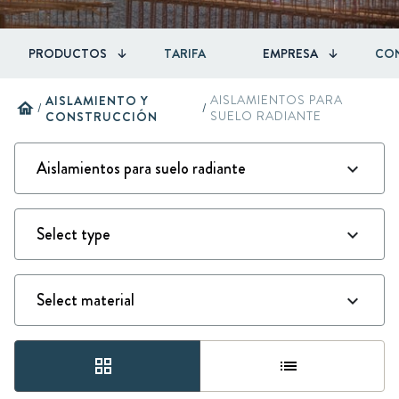
PRODUCTOS
TARIFA
EMPRESA
CO
AISLAMIENTO Y
AISLAMIENTOS PARA
home
/
/
CONSTRUCCIÓN
SUELO RADIANTE
grid_view
list