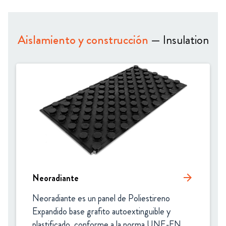
Aislamiento y construcción
— Insulation
Neoradiante
arrow_forward
Neoradiante es un panel de Poliestireno 
Expandido base grafito autoextinguible y 
plastificado, conforme a la norma UNE-EN 