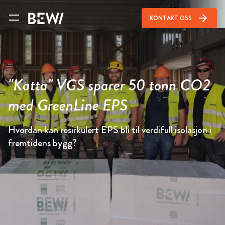
arrow_forward
KONTAKT OSS
"Katta" VGS sparer 50 tonn CO2
med GreenLine EPS
Hvordan kan resirkulert EPS bli til verdifull isolasjon i
fremtidens bygg?