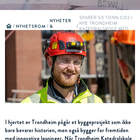
SPARER 50 TONN CO2 I
NYHETER
NYE TRONDHEIM
home
/
NYHETSROM
/
&
/
KATEDRALSKOLE MED
HISTORIER
GREENLINE EPS
I hjertet av Trondheim pågår et byggeprosjekt som ikke
bare bevarer historien, men også bygger for fremtiden
med innovative løsninger. Når Trondheim Katedralskole