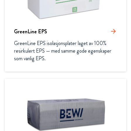
GreenLine EPS
arrow_forward
GreenLine EPS isolasjonsplater laget av 100% 
resirkulert EPS — med samme gode egenskaper 
som vanlig EPS.