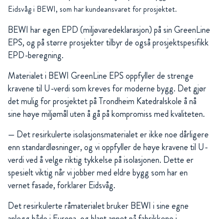
Eidsvåg i BEWI, som har kundeansvaret for prosjektet.
BEWI har egen EPD (miljøvaredeklarasjon) på sin GreenLine
EPS, og på større prosjekter tilbyr de også prosjektspesifikk
EPD-beregning.
Materialet i BEWI GreenLine EPS oppfyller de strenge
kravene til U-verdi som kreves for moderne bygg. Det gjør
det mulig for prosjektet på Trondheim Katedralskole å nå
sine høye miljømål uten å gå på kompromiss med kvaliteten.
— Det resirkulerte isolasjonsmaterialet er ikke noe dårligere
enn standardløsninger, og vi oppfyller de høye kravene til U-
verdi ved å velge riktig tykkelse på isolasjonen. Dette er
spesielt viktig når vi jobber med eldre bygg som har en
vernet fasade, forklarer Eidsvåg.
Det resirkulerte råmaterialet bruker BEWI i sine egne
anlegg både i Europa, og blant annet på fabrikkene i