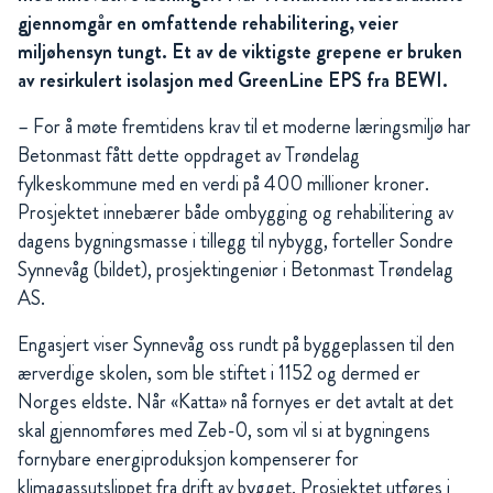
gjennomgår en omfattende rehabilitering, veier
miljøhensyn tungt. Et av de viktigste grepene er bruken
av resirkulert isolasjon med GreenLine EPS fra BEWI.
– For å møte fremtidens krav til et moderne læringsmiljø har
Betonmast fått dette oppdraget av Trøndelag
fylkeskommune med en verdi på 400 millioner kroner.
Prosjektet innebærer både ombygging og rehabilitering av
dagens bygningsmasse i tillegg til nybygg, forteller Sondre
Synnevåg (bildet), prosjektingeniør i Betonmast Trøndelag
AS.
Engasjert viser Synnevåg oss rundt på byggeplassen til den
ærverdige skolen, som ble stiftet i 1152 og dermed er
Norges eldste. Når «Katta» nå fornyes er det avtalt at det
skal gjennomføres med Zeb-0, som vil si at bygningens
fornybare energiproduksjon kompenserer for
klimagassutslippet fra drift av bygget. Prosjektet utføres i