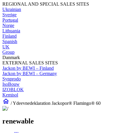
REGIONAL AND SPECIAL SALES SITES
Ukrainian
Sverige
Portugal
Norge
Lithuania
Finland
Spanish
UK
Group
Danmark
EXTERNAL SALES SITES
Jackon by BEWI – Finland
Jackon by BEWI – Germany
Synprodo
IsoBouw
IZOBLOK
Kemisol
home
/
Ydeevnedeklaration Jackopor® Flamingo® 60
renewable