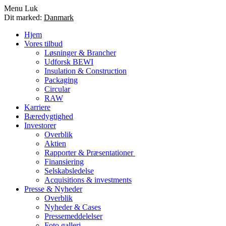
Menu
Luk
Dit marked:
Danmark
Hjem
Vores tilbud
Løsninger & Brancher
Udforsk BEWI
Insulation & Construction
Packaging
Circular
RAW
Karriere
Bæredygtighed
Investorer
Overblik
Aktien
Rapporter & Præsentationer
Finansiering
Selskabsledelse
Acquisitions & investments
Presse & Nyheder
Overblik
Nyheder & Cases
Pressemeddelelser
Foto galleri