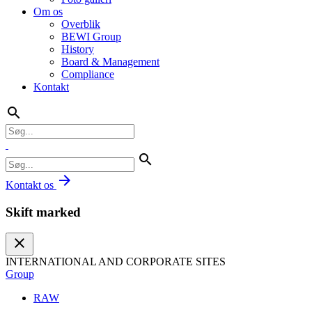
Om os
Overblik
BEWI Group
History
Board & Management
Compliance
Kontakt
search
search
arrow_forward
Kontakt os
Skift marked
close
INTERNATIONAL AND CORPORATE SITES
Group
RAW