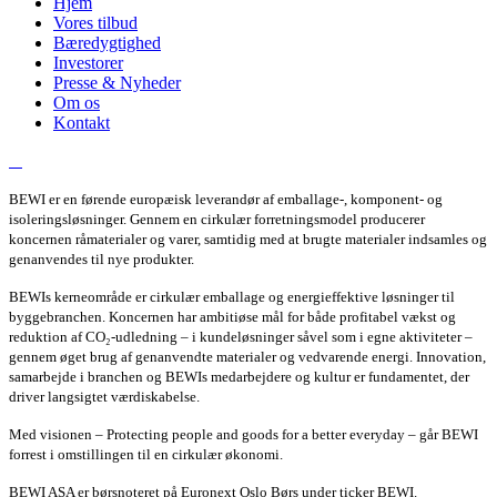
Hjem
Vores tilbud
Bæredygtighed
Investorer
Presse & Nyheder
Om os
Kontakt
BEWI er en førende europæisk leverandør af emballage-, komponent- og
isoleringsløsninger. Gennem en cirkulær forretningsmodel producerer
koncernen råmaterialer og varer, samtidig med at brugte materialer indsamles og
genanvendes til nye produkter.
BEWIs kerneområde er cirkulær emballage og energieffektive løsninger til
byggebranchen. Koncernen har ambitiøse mål for både profitabel vækst og
reduktion af CO₂-udledning – i kundeløsninger såvel som i egne aktiviteter –
gennem øget brug af genanvendte materialer og vedvarende energi. Innovation,
samarbejde i branchen og BEWIs medarbejdere og kultur er fundamentet, der
driver langsigtet værdiskabelse.
Med visionen – Protecting people and goods for a better everyday – går BEWI
forrest i omstillingen til en cirkulær økonomi.
BEWI ASA er børsnoteret på Euronext Oslo Børs under ticker BEWI.