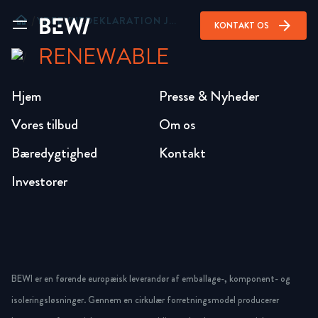
home
/
YDEEVNEDEKLARATION JACKODUR® XPS 700 300MM
arrow_forward
KONTAKT OS
RENEWABLE
Hjem
Presse & Nyheder
Vores tilbud
Om os
Bæredygtighed
Kontakt
Investorer
BEWI er en førende europæisk leverandør af emballage-, komponent- og
isoleringsløsninger. Gennem en cirkulær forretningsmodel producerer