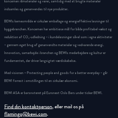
koncernen råmaterialer og varer, samtidig med at brugte materialer
indsamles og genanvendes til nye produkter.
BEWIs kerneområde er cirkulær emballage og energieffektive løsninger til
byggebranchen. Koncernen har ambitiøse mål for både profitabel vækst og
reduktion af CO₂-udledning – i kundeløsninger såvel som i egne aktiviteter
– gennem øget brug af genanvendte materialer og vedvarende energi.
Innovation, samarbejde i branchen og BEWIs medarbejdere og kultur er
fundamentet, der driver langsigtet værdiskabelse.
Med visionen – Protecting people and goods for a better everyday – går
BEWI forrest i omstillingen til en cirkulær økonomi.
BEWI ASA er børsnoteret på Euronext Oslo Børs under ticker BEWI.
Find din kontaktperson
, eller mail os på
flamingo@bewi.com
.